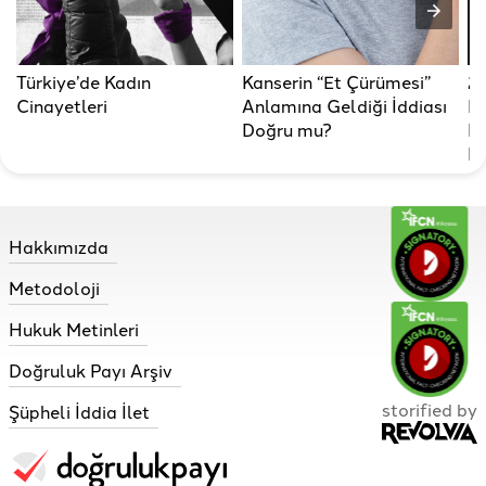
Türkiye’de Kadın
Kanserin “Et Çürümesi”
20
Cinayetleri
Anlamına Geldiği İddiası
Bu
Doğru mu?
Be
De
Hakkımızda
Metodoloji
Hukuk Metinleri
Doğruluk Payı Arşiv
storified by
Şüpheli İddia İlet