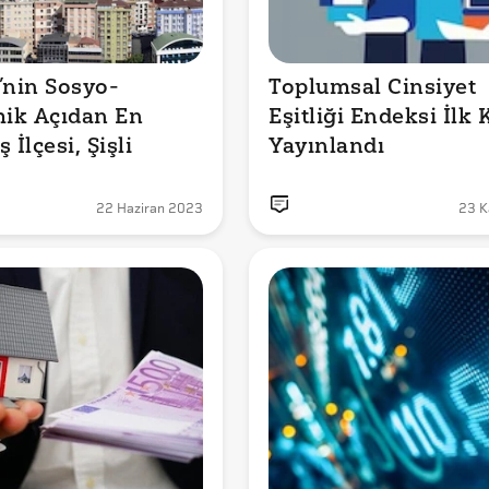
’nin Sosyo-
Toplumsal Cinsiyet 
ik Açıdan En 
Eşitliği Endeksi İlk K
 İlçesi, Şişli
Yayınlandı
22 Haziran 2023
23 K