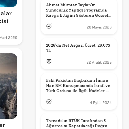
Ahmet Mümtaz Taylan’ın 
Sunuculuk Yaptığı Programda 
alar 
Kavga Ettiğini Gösteren Görsel 
kisi
Orijinal mi?
20 Mayıs 2026
Mart 2020
2026'da Net Asgari Ücret: 28.075 
TL
22 Aralık 2025
Eski Pakistan Başbakanı İmran 
Han BM Konuşmasında İsrail ve 
Türk Ordusu ile İlgili İfadeler mi 
Kullandı?
4 Eylül 2024
Threads’ın RTÜK Tarafından 5 
r 
Ağustos’ta Kapatılacağı Doğru 