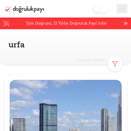
İşin Doğrusu,
12
Yıldır Doğruluk Payı’nda!
urfa
Sonuçları filtrele