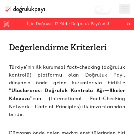
İşin Doğrusu,
12
Yıldır Doğruluk Payı’nda!
Değerlendirme Kriterleri
Türkiye’nin ilk kurumsal fact-checking (doğruluk
kontrolü) platformu olan Doğruluk Payı,
dünyanın önde gelen kurumlarıyla birlikte
“Uluslararası Doğruluk Kontrolü Ağı — İlkeler
Kılavuzu”
nun (International Fact-Checking
Network - Code of Principles) ilk imzacılarından
biridir.
Dünyanın önde gelen medya enstitülerinden biri