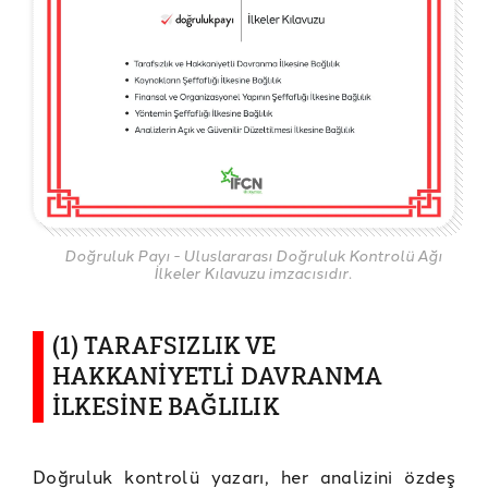
Doğruluk Payı - Uluslararası Doğruluk Kontrolü Ağı
İlkeler Kılavuzu imzacısıdır.
(1) TARAFSIZLIK VE
HAKKANİYETLİ DAVRANMA
İLKESİNE BAĞLILIK
Doğruluk kontrolü yazarı, her analizini özdeş