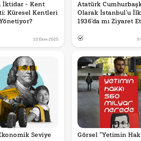
İktidar - Kent 
Atatürk Cumhurbaşk
i: Küresel Kentleri 
Olarak İstanbul’u İlk
Yönetiyor?
1936’da mı Ziyaret Et
10 Ekim 2025
9
konomik Seviye 
Görsel “Yetimin Hakk