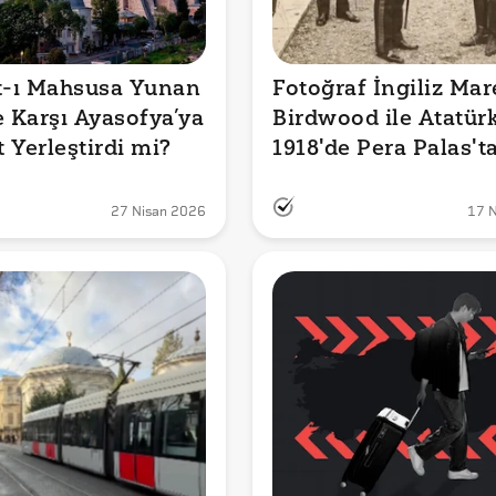
t-ı Mahsusa Yunan 
Fotoğraf İngiliz Mare
e Karşı Ayasofya’ya 
Birdwood ile Atatürk
 Yerleştirdi mi?
1918'de Pera Palas'ta
Görüştüğünü mü 
Gösteriyor?
27 Nisan 2026
17 