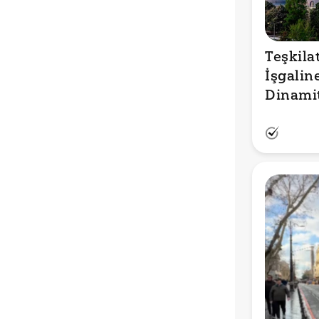
Teşkila
İşgalin
Dinamit