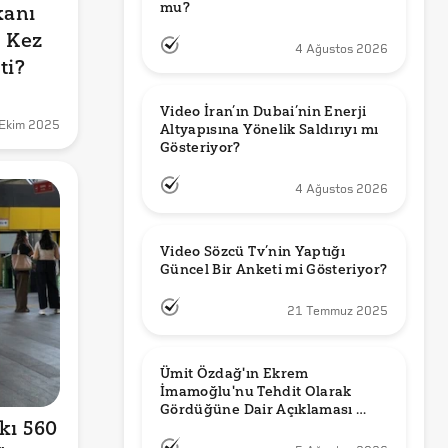
mu?
anı 
 Kez 
4 Ağustos 2026
ti?
Video İran’ın Dubai’nin Enerji 
 Ekim 2025
Altyapısına Yönelik Saldırıyı mı 
Gösteriyor?
4 Ağustos 2026
Video Sözcü Tv’nin Yaptığı 
Güncel Bir Anketi mi Gösteriyor?
21 Temmuz 2025
Ümit Özdağ'ın Ekrem 
İmamoğlu'nu Tehdit Olarak 
Gördüğüne Dair Açıklaması 
ı 560 
Güncel mi?