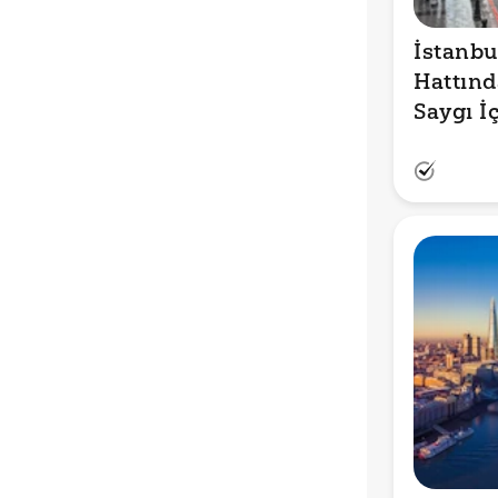
İstanbu
Hattınd
Saygı İç
Yandığı
Yavaş G