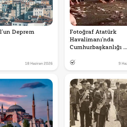
l’un Deprem 
Fotoğraf Atatürk 
Havalimanı’nda 
Cumhurbaşkanlığı 
Uçağından Saçılan 
Paraları mı Gösteriy
18 Haziran 2026
9 Ha