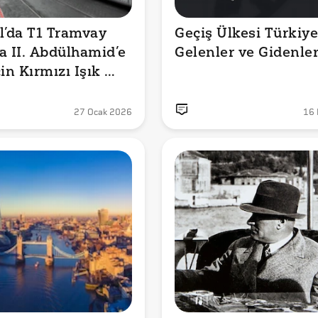
l’da T1 Tramvay 
Geçiş Ülkesi Türkiye:
a II. Abdülhamid’e 
Gelenler ve Gidenle
in Kırmızı Işık 
 ve Tramvayların 
eçtiği Doğru mu?
27 Ocak 2026
16 