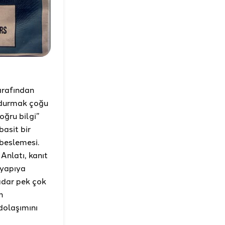
arafından
urdurmak çoğu
oğru bilgi”
basit bir
 beslemesi.
Anlatı, kanıt
 yapıya
adar pek çok
n
dolaşımını