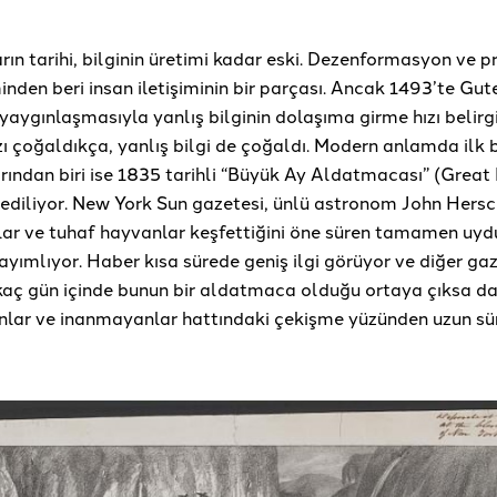
ın tarihi, bilginin üretimi kadar eski. Dezenformasyon ve
den beri insan iletişiminin bir parçası. Ancak 1493’te Gu
aygınlaşmasıyla yanlış bilginin dolaşıma girme hızı belirg
azı çoğaldıkça, yanlış bilgi de çoğaldı. Modern anlamda ilk
ından biri ise 1835 tarihli “Büyük Ay Aldatmacası” (Grea
ediliyor. New York Sun gazetesi, ünlü astronom John Hersc
nlar ve tuhaf hayvanlar keşfettiğini öne süren tamamen uyd
yayımlıyor. Haber kısa sürede geniş ilgi görüyor ve diğer ga
rkaç gün içinde bunun bir aldatmaca olduğu ortaya çıksa d
nlar ve inanmayanlar hattındaki çekişme yüzünden uzun s