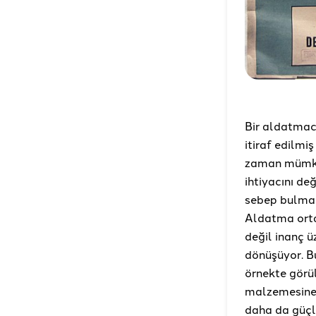
Bir aldatmac
itiraf edilmi
zaman mümkün 
ihtiyacını de
sebep bulma v
Aldatma ortay
değil inanç ü
dönüşüyor. B
örnekte görü
malzemesine d
daha da güçle