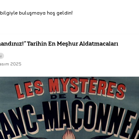
u bilgiyle buluşmaya hoş geldin!
nandınız!” Tarihin En Meşhur Aldatmacaları
i
asım 2025