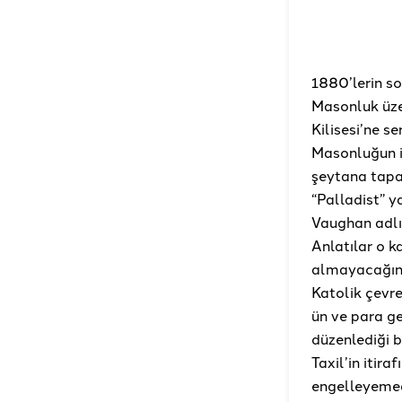
1880’lerin so
Masonluk üze
Kilisesi’ne s
Masonluğun i
şeytana tapan
“Palladist” 
Vaughan adlı 
Anlatılar o ka
almayacağını
Katolik çevre
ün ve para g
düzenlediği b
Taxil’in itira
engelleyemedi