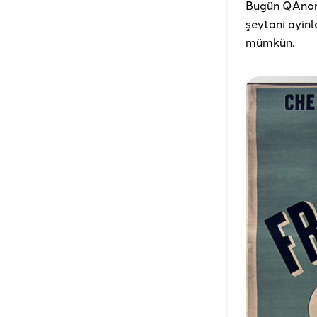
Bugün QAnon’
şeytani ayinl
mümkün.