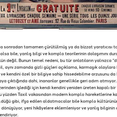
a sonradan tamamen çürütülmüş ya da bizzat yaratıcısı t
ş olsa bile, yanlış bilgi ve komplo teorilerinin dolaşımını d
değil. Bunun temel nedeni, bu tür anlatıların yalnızca “d
ğil, aynı zamanda gizli güçleri açıklama, karmaşık olaylara 
e kendini özel bir bilgiye sahip hissedebilme arzusunu da
a çıktığında dahi, inananlar genellikle geri adım atmıyor. 
zerinden işlediği için kendi kendini yeniden üreten kapalı bir
u yüzden Taxil vakasından modern komplo hareketlerine k
ldüğü gibi, ifşa edilen aldatmacalar bile komplo kültürünü
önüşüyor, yeni hikâyelere eklemleniyor ve yanlış bilginin 
ndiriyor.