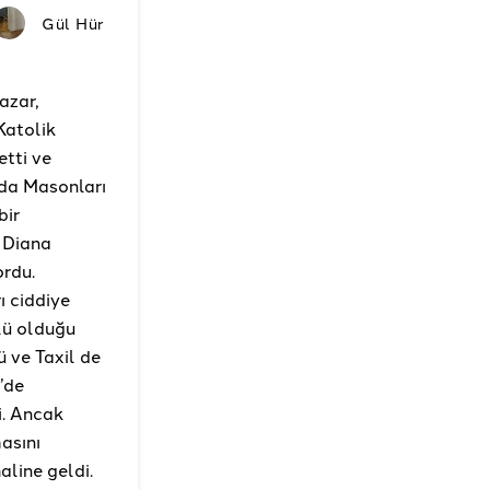
Gül Hür
azar,
Katolik
etti ve
nda Masonları
bir
 Diana
ordu.
ı ciddiye
lü olduğu
ü ve Taxil de
’de
i. Ancak
masını
aline geldi.