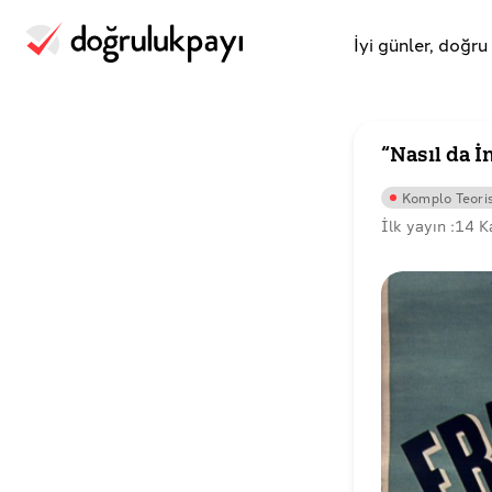
İyi günler, doğr
“Nasıl da İ
Komplo Teoris
İlk yayın :
14 K