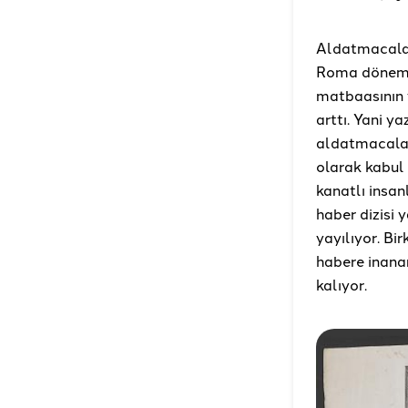
Aldatmacalar
Roma dönemin
matbaasının y
arttı. Yani y
aldatmacalar
olarak kabul 
kanatlı insa
haber dizisi 
yayılıyor. Bi
habere inana
kalıyor.