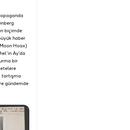
 propaganda
tenberg
in biçimde
 büyük haber
t Moon Hoax)
hel’in Ay’da
urma bir
zetelere
a tartışma
üre gündemde