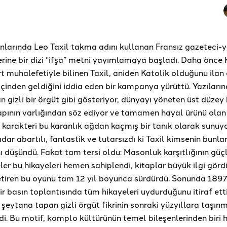
nlarında Leo Taxil takma adını kullanan Fransız gazeteci-y
rine bir dizi “ifşa” metni yayımlamaya başladı. Daha önce 
ert muhalefetiyle bilinen Taxil, aniden Katolik olduğunu ilan 
çinden geldiğini iddia eden bir kampanya yürüttü. Yazıları
 gizli bir örgüt gibi gösteriyor, dünyayı yöneten üst düzey 
yapının varlığından söz ediyor ve tamamen hayal ürünü olan
karakteri bu karanlık ağdan kaçmış bir tanık olarak sunuy
dar abartılı, fantastik ve tutarsızdı ki Taxil kimsenin bunlar
 düşündü. Fakat tam tersi oldu: Masonluk karşıtlığının güç
ler bu hikayeleri hemen sahiplendi, kitaplar büyük ilgi görd
etiren bu oyunu tam 12 yıl boyunca sürdürdü. Sonunda 1897
ir basın toplantısında tüm hikayeleri uydurduğunu itiraf ett
fı şeytana tapan gizli örgüt fikrinin sonraki yüzyıllara taşın
. Bu motif, komplo kültürünün temel bileşenlerinden biri h