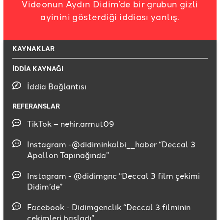
Videonun Aydın Didim’de bir grubun gizli
ayinini gösterdiği iddiası yanlış.
KAYNAKLAR
İDDİA KAYNAĞI
İddia Bağlantısı
REFERANSLAR
TikTok – nehir.armut09
Instagram -@didiminkalbi__haber “Deccal 3
Apollon Tapınağında”
Instagram - @didimgnc “Deccal 3 film çekimi
Didim’de”
Facebook - Didimgenclik “Deccal 3 filminin
çekimleri başladı”