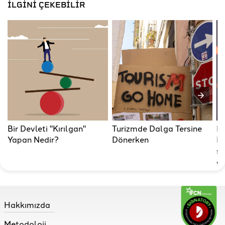
İLGİNİ ÇEKEBİLİR
Bir Devleti "Kırılgan"
Turizmde Dalga Tersine
Re
Yapan Nedir?
Dönerken
R
so
gü
Hakkımızda
Metodoloji