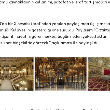
mu kaynaklarının kullanımı, şatafat ve israf tartışmaları 
’da bir X hesabı tarafından yapılan paylaşımda üç iç meka
ığı Külliyesi’ni gösterdiği öne sürüldü. Paylaşım “Gittikt
ihtişamlı hayatını gören herkes, bugün neden yoksulluktan
 net bir şekilde görecek.” açıklaması ile paylaşıldı.