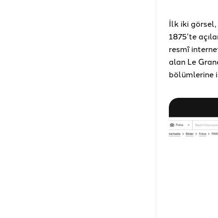
İlk iki görse
1875’te açıla
resmî interne
alan Le Gran
bölümlerine il