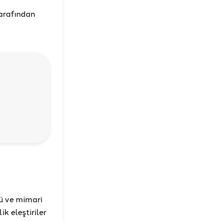
tarafından
ü ve mimari
k eleştiriler