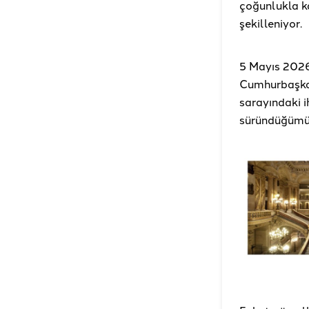
çoğunlukla ka
şekilleniyor.
5 Mayıs 2026
Cumhurbaşkanl
sarayındaki 
süründüğümüzü