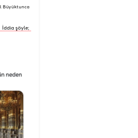
l Büyüktunca
İddia şöyle;