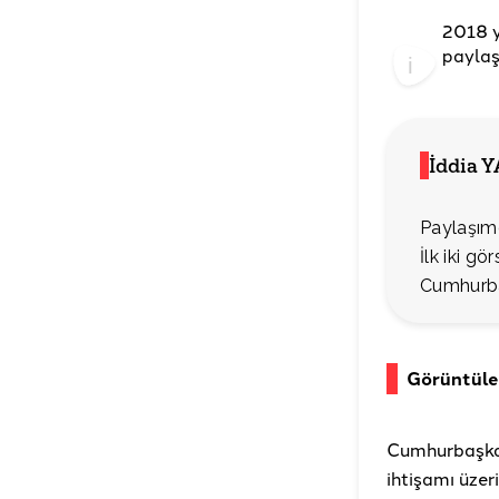
2018 y
paylaş
İddia 
Paylaşımd
İlk iki gö
Cumhurbaş
Görüntüler
Cumhurbaşkan
ihtişamı üzer