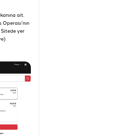
kanına ait.
s Operası’nın
. Sitede yer
ye)