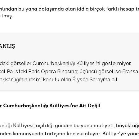
ılından bu yana dolaşımda olan iddia birçok farklı hesap 
ılmış.
YANLIŞ
aki görseller Cumhurbaşkanlığı Külliyesi’ni göstermiyor.
rsel Paris’teki Paris Opera Binası’na; üçüncü görsel ise Fransa
kanlığı’nın resmî konutu olan Élysée Sarayı’na ait.
 Cumhurbaşkanlığı Külliyesi’ne Ait Değil
lığı Külliyesi, açıldığı günden bu yana maliyeti, büyüklüğ
inden kamuoyunda tartışma konusu oluyor. Külliye’ye yöneli