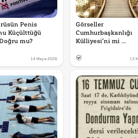
rüsün Penis 
Görseller 
u Küçülttüğü 
Cumhurbaşkanlığı 
 Doğru mu?
Külliyesi'ni mi 
Gösteriyor?
14 Mayıs 2026
13 M