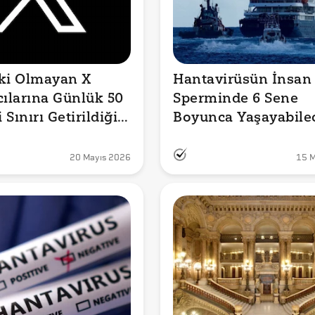
ki Olmayan X 
Hantavirüsün İnsan 
cılarına Günlük 50 
Sperminde 6 Sene 
Sınırı Getirildiği 
Boyunca Yaşayabilec
mu?
İddiası Doğru mu?
20 Mayıs 2026
15 M