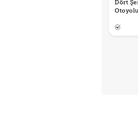
Dört Şe
Otoyolu