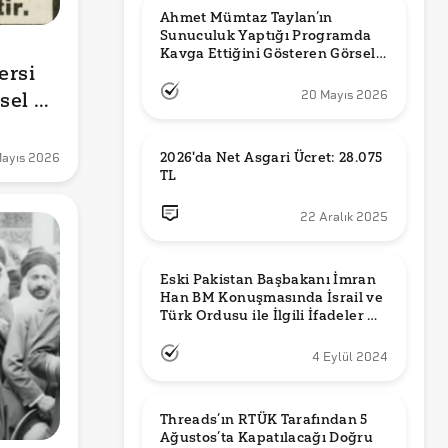
Ahmet Mümtaz Taylan’ın 
Sunuculuk Yaptığı Programda 
Kavga Ettiğini Gösteren Görsel 
rsi 
Orijinal mi?
el 
20 Mayıs 2026
2026'da Net Asgari Ücret: 28.075 
ayıs 2026
TL
22 Aralık 2025
Eski Pakistan Başbakanı İmran 
Han BM Konuşmasında İsrail ve 
Türk Ordusu ile İlgili İfadeler mi 
Kullandı?
4 Eylül 2024
Threads’ın RTÜK Tarafından 5 
Ağustos’ta Kapatılacağı Doğru 