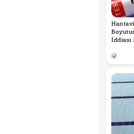
Hantavi
Boyutun
İddiası