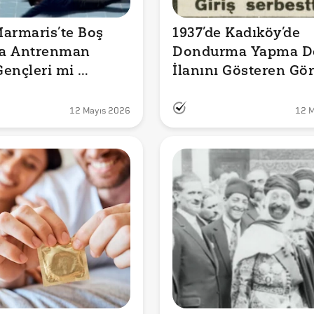
armaris’te Boş 
1937’de Kadıköy’de 
a Antrenman 
Dondurma Yapma De
ençleri mi 
İlanını Gösteren Görs
yor?
Orijinal mi?
12 Mayıs 2026
12 M