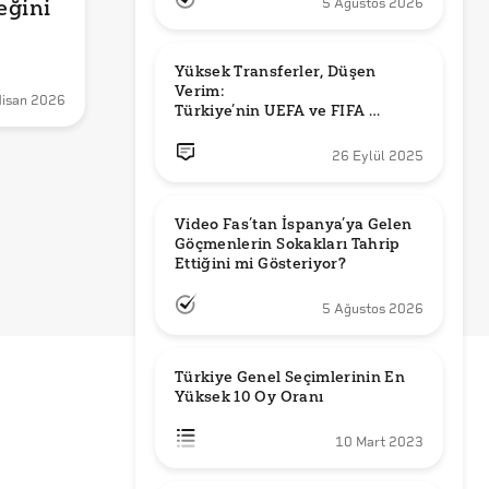
ğini 
5 Ağustos 2026
ınır 
Yüksek Transferler, Düşen 
Verim: 

 Doğru 
Nisan 2026
Türkiye’nin UEFA ve FIFA 
Sıralamalarındaki Yeri
26 Eylül 2025
Video Fas’tan İspanya’ya Gelen 
Göçmenlerin Sokakları Tahrip 
Ettiğini mi Gösteriyor?
5 Ağustos 2026
Türkiye Genel Seçimlerinin En 
Yüksek 10 Oy Oranı
10 Mart 2023