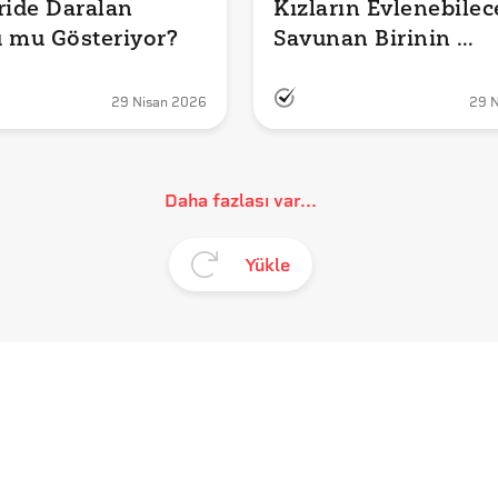
ride Daralan 
Kızların Evlenebilece
 mu Gösteriyor?
Savunan Birinin 
Meloni'nin Emriyle S
Dışı Edildiği İddiası
29 Nisan 2026
29 
mu?
Daha fazlası var...
Yükle