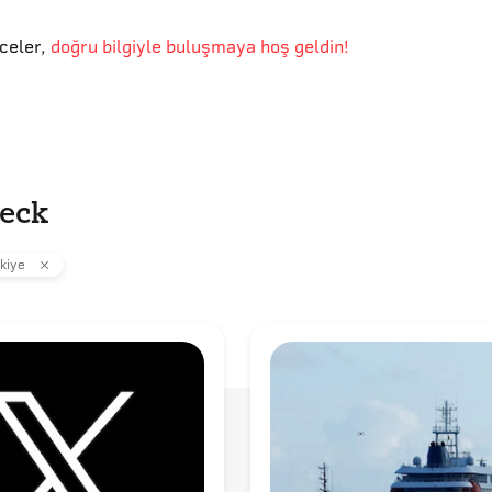
eceler
,
doğru bilgiyle buluşmaya hoş geldin!
heck
kiye