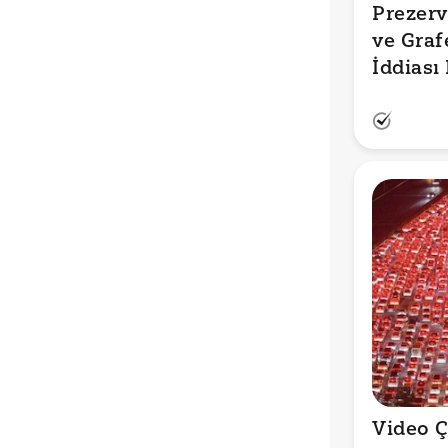
Prezerva
ve Graf
İddiası
Video Çi