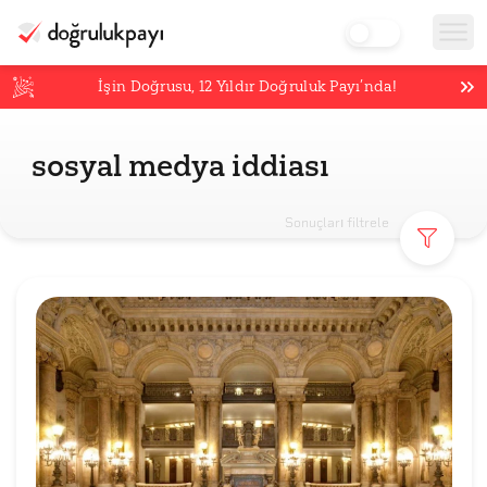
İşin Doğrusu,
12
Yıldır Doğruluk Payı’nda!
sosyal medya iddiası
Sonuçları filtrele