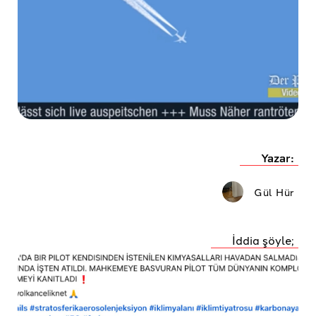
Yazar:
Gül Hür
İddia şöyle;