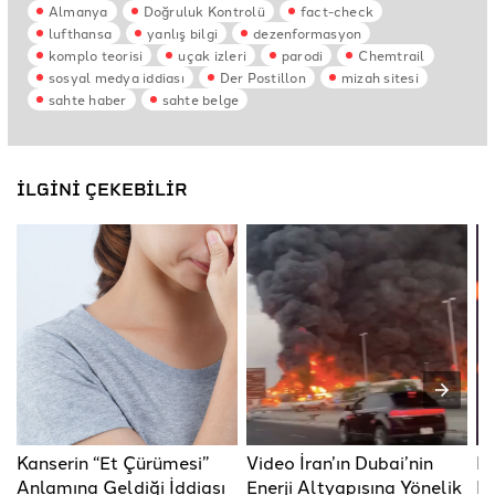
Almanya
Doğruluk Kontrolü
fact-check
lufthansa
yanlış bilgi
dezenformasyon
komplo teorisi
uçak izleri
parodi
Chemtrail
sosyal medya iddiası
Der Postillon
mizah sitesi
sahte haber
sahte belge
İLGİNİ ÇEKEBİLİR
Kanserin “Et Çürümesi”
Video İran’ın Dubai’nin
Re
Anlamına Geldiği İddiası
Enerji Altyapısına Yönelik
R