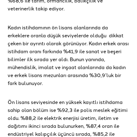
%68,6 ile tarım, ormancılık, balıkçılık ve
veterinerlik takip ediyor.
Kadın istihdamının ön lisans alanlarında da
erkeklere oranla düşük seviyelerde olduğu dikkat
çeken bir ayrıntı olarak görünüyor. Kadın erkek arası
istihdam oranı farkında %41,9 ile sanat ve beşeri
bilimler ilk sırada yer aldı. Bunun yanında,
mühendislik, imalat ve inşaat alanlarında da kadın
ve erkek lisans mezunları arasında %30,9’luk bir
fark bulunuyor.
Ön lisans seviyesinde en yüksek kayıtlı istihdama
sahip olan bölüm ise %92,3 ile polis meslek eğitimi
oldu. %88,2 ile elektrik enerjisi üretim, iletim ve
dağıtımı ikinci sırada bulunurken, %87,4 oran ile
endüstriyel kalıpçılık üçüncü sırada, %85,2 ile