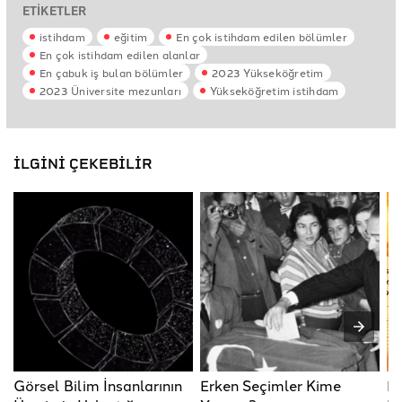
ETİKETLER
istihdam
eğitim
En çok istihdam edilen bölümler
En çok istihdam edilen alanlar
En çabuk iş bulan bölümler
2023 Yükseköğretim
2023 Üniversite mezunları
Yükseköğretim istihdam
İLGİNİ ÇEKEBİLİR
Görsel Bilim İnsanlarının
Erken Seçimler Kime
El