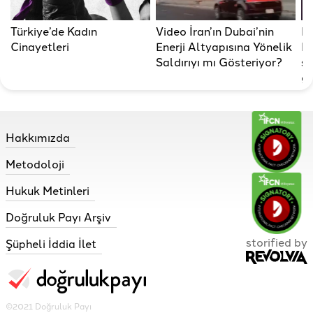
Türkiye’de Kadın
Video İran’ın Dubai’nin
Re
Cinayetleri
Enerji Altyapısına Yönelik
R
Saldırıyı mı Gösteriyor?
so
gü
Hakkımızda
Metodoloji
Hukuk Metinleri
Doğruluk Payı Arşiv
storified by
Şüpheli İddia İlet
©2021 Doğruluk Payı