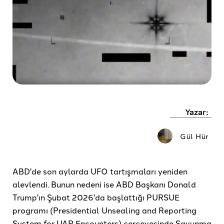
Yazar:
Gül Hür
ABD'de son aylarda UFO tartışmaları yeniden
alevlendi. Bunun nedeni ise ABD Başkanı Donald
Trump'ın Şubat 2026'da başlattığı PURSUE
programı (Presidential Unsealing and Reporting
System for UAP Encounters) çerçevesinde Savunma