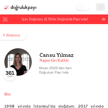
İşin Doğrusu,
12
Yıldır Doğruluk Payı’nda!
Ekibimiz
Cansu Yılmaz
Raportör/Editör
Nisan 2020
’
den
beri
361
Doğruluk Payı’nda
içerik
Bio:
1998 yılında İstanbul'da doğdum. 2017 yılında