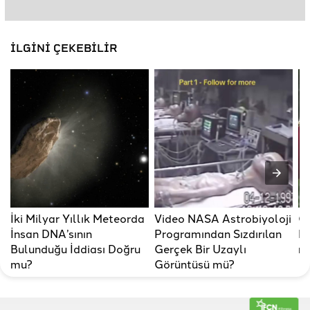
İLGİNİ ÇEKEBİLİR
İki Milyar Yıllık Meteorda
Video NASA Astrobiyoloji
Gö
İnsan DNA’sının
Programından Sızdırılan
No
Bulunduğu İddiası Doğru
Gerçek Bir Uzaylı
mü
mu?
Görüntüsü mü?