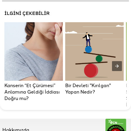
İLGİNİ ÇEKEBİLİR
Kanserin “Et Çürümesi”
Bir Devleti "Kırılgan"
B
Anlamına Geldiği İddiası
Yapan Nedir?
Sı
Doğru mu?
Sa
İd
Hakkımızda