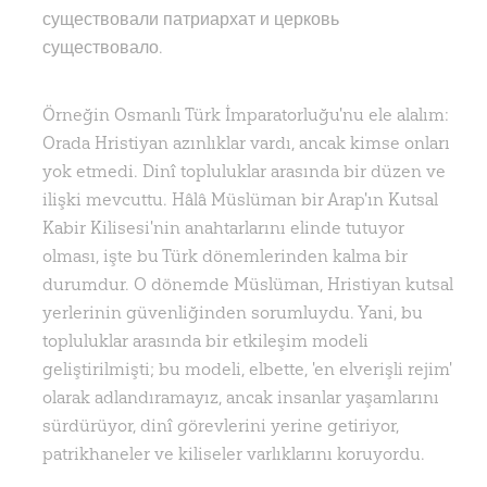
существовали патриархат и церковь
существовало.
Örneğin Osmanlı Türk İmparatorluğu'nu ele alalım:
Orada Hristiyan azınlıklar vardı, ancak kimse onları
yok etmedi. Dinî topluluklar arasında bir düzen ve
ilişki mevcuttu. Hâlâ Müslüman bir Arap'ın Kutsal
Kabir Kilisesi'nin anahtarlarını elinde tutuyor
olması, işte bu Türk dönemlerinden kalma bir
durumdur. O dönemde Müslüman, Hristiyan kutsal
yerlerinin güvenliğinden sorumluydu. Yani, bu
topluluklar arasında bir etkileşim modeli
geliştirilmişti; bu modeli, elbette, 'en elverişli rejim'
olarak adlandıramayız, ancak insanlar yaşamlarını
sürdürüyor, dinî görevlerini yerine getiriyor,
patrikhaneler ve kiliseler varlıklarını koruyordu.