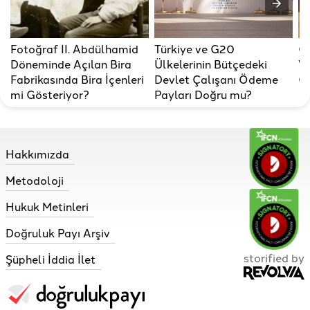
Fotoğraf II. Abdülhamid
Türkiye ve G20
Gö
Döneminde Açılan Bira
Ülkelerinin Bütçedeki
Vu
Fabrikasında Bira İçenleri
Devlet Çalışanı Ödeme
Gö
mi Gösteriyor?
Payları Doğru mu?
Hakkımızda
Metodoloji
Hukuk Metinleri
Doğruluk Payı Arşiv
storified by
Şüpheli İddia İlet