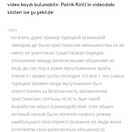
video kaydı bulunabilir. Patrik Kirill’in videodaki
sözleri ise şu şekilde:
<br>
но взять даже пример турецкой османской
империи до были христианские меньшинства но их
никто не уничтожал существовал порядок
отношение между религиозными общинами но
ведь до сих пор в руках мусульманина араба
ключи от храма гроба господня это все с тех самых
турецких времен когда мусульманин был
ответственен за безопасность захоронения
христианских святынь то есть был такой
выработан образ взаимодействие этих общин
который нельзя было конечно назвать режим
наибольшего благоприятствования но люди жили
исполняли свои религиозные обязанности