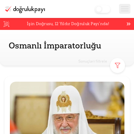
İşin Doğrusu,
12
Yıldır Doğruluk Payı’nda!
Osmanlı İmparatorluğu
Sonuçları filtrele