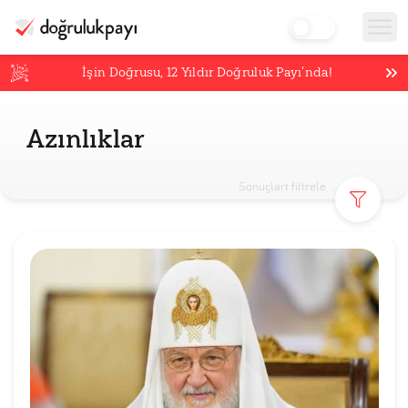
İşin Doğrusu,
12
Yıldır Doğruluk Payı’nda!
Azınlıklar
Sonuçları filtrele