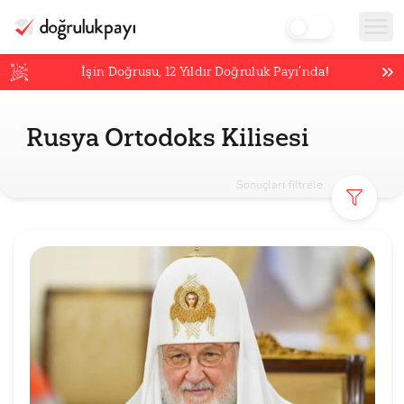
İşin Doğrusu,
12
Yıldır Doğruluk Payı’nda!
Rusya Ortodoks Kilisesi
Sonuçları filtrele