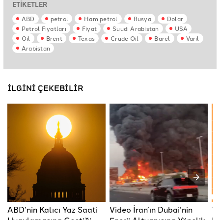
ETİKETLER
ABD
petrol
Ham petrol
Rusya
Dolar
Petrol Fiyatları
Fiyat
Suudi Arabistan
USA
Oil
Brent
Texas
Crude Oil
Barel
Varil
Arabistan
İLGİNİ ÇEKEBİLİR
ABD’nin Kalıcı Yaz Saati
Video İran’ın Dubai’nin
Tü
Uygulamasına Geçtiği
Enerji Altyapısına Yönelik
Ka