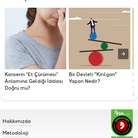
Kanserin “Et Çürümesi”
Bir Devleti "Kırılgan"
B
Anlamına Geldiği İddiası
Yapan Nedir?
Sı
Doğru mu?
Sa
İd
Hakkımızda
Metodoloji