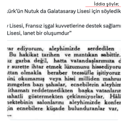
İddia şöyle;