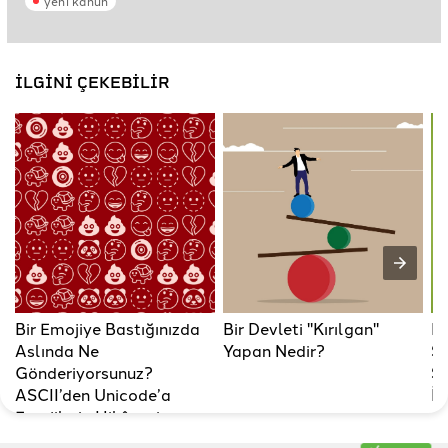
yeni kanun
İLGİNİ ÇEKEBİLİR
Bir Emojiye Bastığınızda
Bir Devleti "Kırılgan"
B
Aslında Ne
Yapan Nedir?
Sı
Gönderiyorsunuz?
Sa
ASCII’den Unicode’a
İd
Emojilerin Hikâyesi