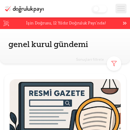
İşin Doğrusu,
12
Yıldır Doğruluk Payı’nda!
genel kurul gündemi
Sonuçları filtrele