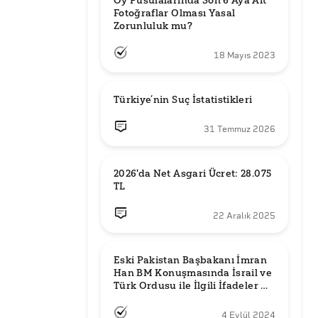
Oy Pusulalarında Son 6 Aya Ait 
Fotoğraflar Olması Yasal 
Zorunluluk mu?
18 Mayıs 2023
Türkiye’nin Suç İstatistikleri
31 Temmuz 2026
2026'da Net Asgari Ücret: 28.075 
TL
22 Aralık 2025
Eski Pakistan Başbakanı İmran 
Han BM Konuşmasında İsrail ve 
Türk Ordusu ile İlgili İfadeler mi 
Kullandı?
4 Eylül 2024