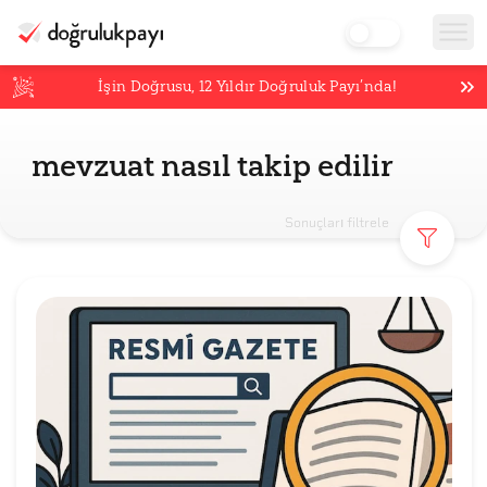
İşin Doğrusu,
12
Yıldır Doğruluk Payı’nda!
mevzuat nasıl takip edilir
Sonuçları filtrele