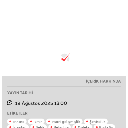
İÇERİK HAKKINDA
YAYIN TARİHİ
19 Ağustos 2025 13:00
ETİKETLER
ankara
İzmir
insani gelişmişlik
Şehircilik
İstanbul
Şehir
Belediye
Endeks
Kadıköy