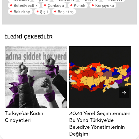
Belediyecilik
Çankaya
Konak
Karşıyaka
Bakırköy
Şişli
Beşiktaş
İLGİNİ ÇEKEBİLİR
Türkiye’de Kadın
2024 Yerel Seçimlerinden
Fu
Cinayetleri
Bu Yana Türkiye'de
Pa
Belediye Yönetimlerinin
Değişimi