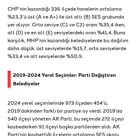
CHP’nin kazandığı 336 ilçede hanelerin ortalama
%23,3’ü üst (A ve A+) ile üst altı (B) SES grubunda
yer alıyor. Orta seviye (C1 ve C2) oranı %35,4 iken,
alt (D) ve en alt (E) seviyelerdeki oran %41,4. Buna
karşılık, MHP’nin kazandığı belediyelerde bu dağılım
daha düşük: üst seviyelerde %15,7, orta seviyelerde
%33,4 ve alt seviyelerde %50,9.
2019-2024 Yerel Seçimler: Parti Değiştiren
Belediyeler
2024 yerel seçimlerinde 973 ilçeden 454’ü,
2019’dakinden farklı bir partiye oy verdi. 2019’da
540 ilçeyi yöneten AK Parti, bu seçimde 272 ilçeyi
kaybederken 91 ilçeyi başka partilerden aldı. AK
Parti’nin kaybettiği ilçelerin ortalama SES skoru