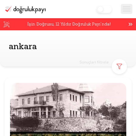
İşin Doğrusu,
12
Yıldır Doğruluk Payı’nda!
ankara
Sonuçları filtrele