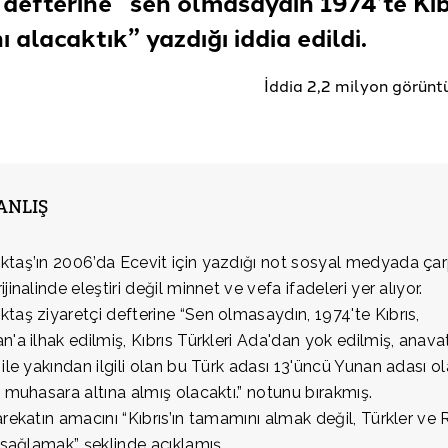
i defterine “sen olmasaydın 1974’te Kıb
 alacaktık” yazdığı
iddia edildi.
İddia 2,2 milyon görünt
YANLIŞ
taş’ın 2006’da Ecevit için yazdığı not sosyal medyada çarp
jinalinde eleştiri değil minnet ve vefa ifadeleri yer alıyor.
taş ziyaretçi defterine “Sen olmasaydın, 1974'te Kıbrıs,
n'a ilhak edilmiş, Kıbrıs Türkleri Ada'dan yok edilmiş, anava
 ile yakından ilgili olan bu Türk adası 13'üncü Yunan adası o
i muhasara altına almış olacaktı.” notunu bırakmış.
arekatın amacını “Kıbrıs’ın tamamını almak değil, Türkler ve
ş sağlamak” şeklinde açıklamış.