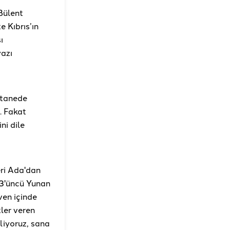
Bülent
e Kıbrıs’ın
ı
yazı
stanede
ş. Fakat
ni dile
eri Ada'dan
 13'üncü Yunan
ven içinde
ler veren
liyoruz, sana