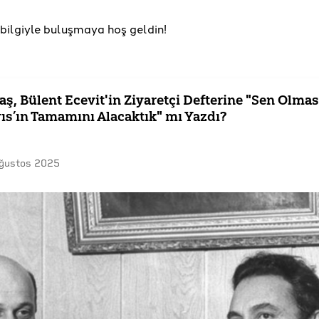
u bilgiyle buluşmaya hoş geldin!
ş, Bülent Ecevit'in Ziyaretçi Defterine "Sen Olma
rıs’ın Tamamını Alacaktık" mı Yazdı?
ğustos 2025