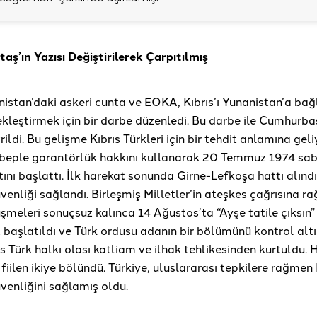
aş’ın Yazısı Değiştirilerek Çarpıtılmış
nistan’daki askeri cunta ve EOKA, Kıbrıs’ı Yunanistan’a ba
ekleştirmek için bir darbe düzenledi. Bu darbe ile Cumhurba
ildi. Bu gelişme Kıbrıs Türkleri için bir tehdit anlamına gel
ebeple garantörlük hakkını kullanarak 20 Temmuz 1974 saba
ını başlattı. İlk harekat sonunda Girne-Lefkoşa hattı alındı
üvenliği sağlandı. Birleşmiş Milletler’in ateşkes çağrısına r
meleri sonuçsuz kalınca 14 Ağustos’ta “Ayşe tatile çıksın”
t başlatıldı ve Türk ordusu adanın bir bölümünü kontrol altı
s Türk halkı olası katliam ve ilhak tehlikesinden kurtuldu.
iilen ikiye bölündü. Türkiye, uluslararası tepkilere rağmen 
üvenliğini sağlamış oldu.