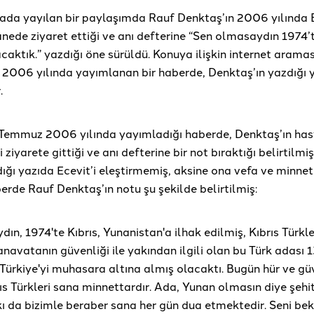
da yayılan bir paylaşımda Rauf Denktaş’ın 2006 yılında 
anede ziyaret ettiği ve anı defterine “Sen olmasaydın 1974’t
aktık.” yazdığı öne sürüldü. Konuya ilişkin internet aramas
 2006 yılında yayımlanan bir haberde, Denktaş’ın yazdığı 
r.
3 Temmuz 2006 yılında yayımladığı haberde, Denktaş’ın ha
 ziyarete gittiği ve anı defterine bir not bıraktığı belirtilmi
ğı yazıda Ecevit’i eleştirmemiş, aksine ona vefa ve minneti
erde Rauf Denktaş’ın notu şu şekilde belirtilmiş:
ın, 1974'te Kıbrıs, Yunanistan'a ilhak edilmiş, Kıbrıs Türkl
anavatanın güvenliği ile yakından ilgili olan bu Türk adası
Türkiye'yi muhasara altına almış olacaktı. Bugün hür ve gü
s Türkleri sana minnettardır. Ada, Yunan olmasın diye şehit
ı da bizimle beraber sana her gün dua etmektedir. Seni bek