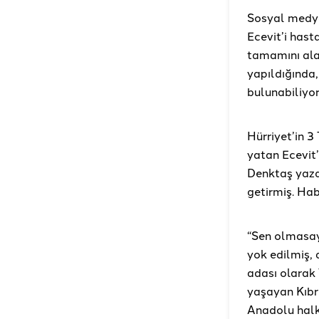
Sosyal medya
Ecevit’i hast
tamamını alac
yapıldığında,
bulunabiliyo
Hürriyet’in 
yatan Ecevit’i
Denktaş yazdı
getirmiş. Hab
“Sen olmasayd
yok edilmiş, 
adası olarak 
yaşayan Kıbrı
Anadolu halk