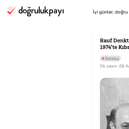
İyi günler, doğr
Rauf Denkta
1974'te Kıb
Politika
İlk yayın :
26 A