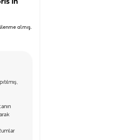
rıs’ın
ülenme almış.
ıtılmış,
tanın
larak
 Rumlar