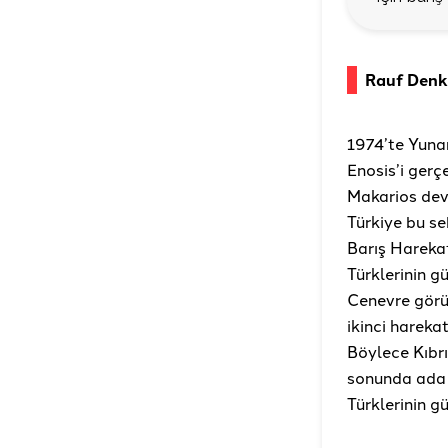
Rauf Denkt
1974’te Yuna
Enosis’i gerç
Makarios devr
Türkiye bu s
Barış Harekat
Türklerinin g
Cenevre görüş
ikinci hareka
Böylece Kıbrı
sonunda ada f
Türklerinin g