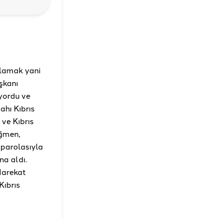
ğlamak yani
şkanı
iyordu ve
hı Kıbrıs
 ve Kıbrıs
ağmen,
 parolasıyla
na aldı.
 Harekat
Kıbrıs