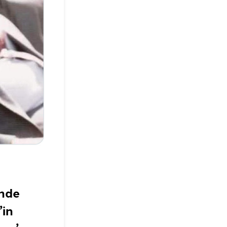
inde
’in