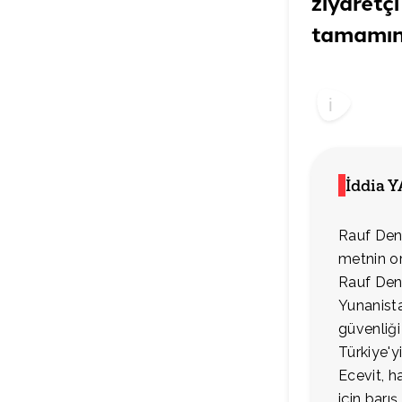
ziyaretç
tamamını
İddia 
Rauf Denk
metnin ori
Rauf Denk
Yunanista
güvenliği
Türkiye'y
Ecevit, h
için barı