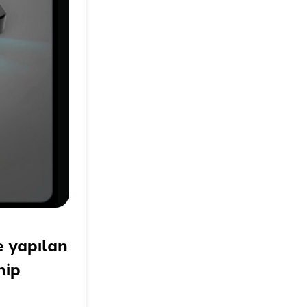
e yapılan
hip