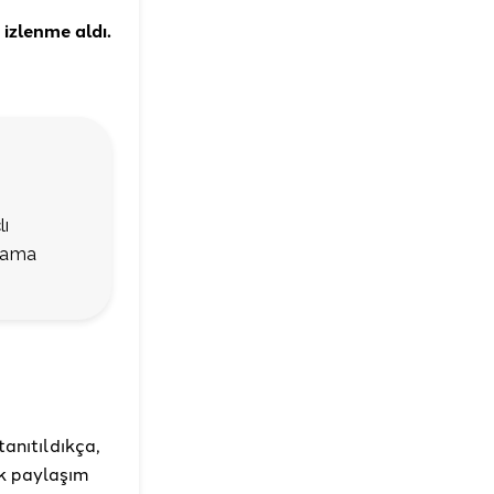
 izlenme aldı.
lı
klama
tanıtıldıkça,
k paylaşım