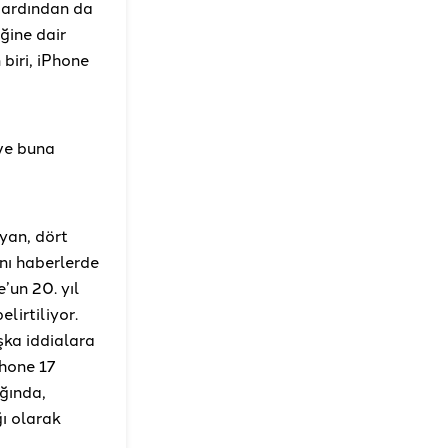
 ardından da
ğine dair
biri, iPhone
 ve buna
yan, dört
ynı haberlerde
’un 20. yıl
lirtiliyor.
şka iddialara
hone 17
ğında,
ı olarak