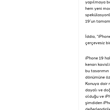
yapılmaya ba
hem yeni mod
spekülasyonla
19’un tamamen
İddia, “iPhon
çerçevesiz bi
iPhone 19 ha
kenarı kavisl
bu tasarımın 
dönümüne özel
Konuya dair r
dayalı ve do
olduğu ve iP
şimdiden iPho
değerlendirile