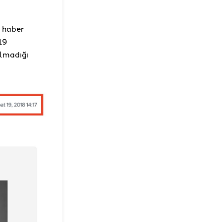
ı haber
19
olmadığı