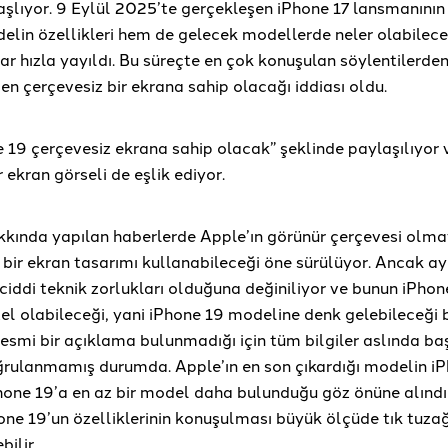
şlıyor. 9 Eylül 2025’te gerçekleşen iPhone 17 lansmanının
elin özellikleri hem de gelecek modellerde neler olabilece
r hızla yayıldı. Bu süreçte en çok konuşulan söylentilerden 
 çerçevesiz bir ekrana sahip olacağı iddiası oldu.
e 19 çerçevesiz ekrana sahip olacak” şeklinde paylaşılıyor
r ekran görseli de eşlik ediyor.
kkında yapılan haberlerde Apple’ın görünür çerçevesi olma
i bir ekran tasarımı kullanabileceği öne sürülüyor. Ancak a
ciddi teknik zorlukları olduğuna değiniliyor ve bunun iPhone
 olabileceği, yani iPhone 19 modeline denk gelebileceği be
esmi bir açıklama bulunmadığı için tüm bilgiler aslında ba
ğrulanmamış durumda. Apple’ın en son çıkardığı modelin iP
hone 19’a en az bir model daha bulunduğu göz önüne alındı
ne 19’un özelliklerinin konuşulması büyük ölçüde tık tuzağ
bilir.