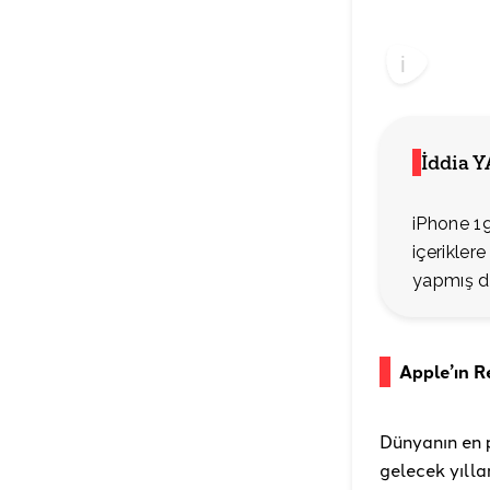
İddia 
iPhone 19
içerikler
yapmış de
Apple’ın 
Dünyanın en p
gelecek yıll