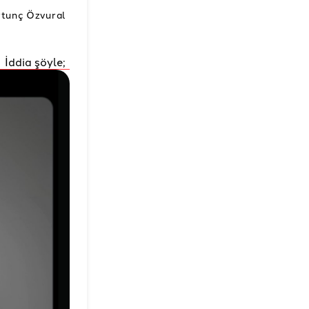
rtunç Özvural
İddia şöyle;