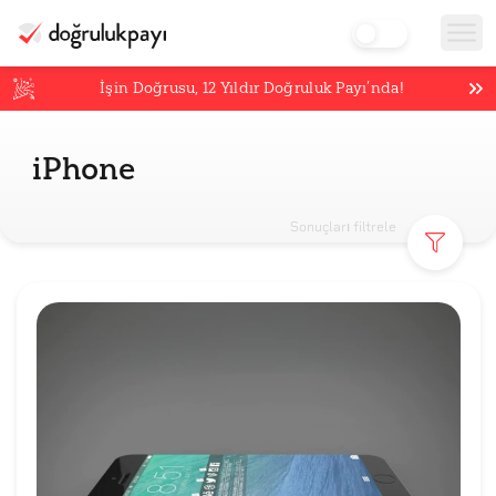
İşin Doğrusu,
12
Yıldır Doğruluk Payı’nda!
iPhone
Sonuçları filtrele