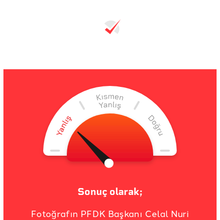
Sonuç olarak;
Fotoğrafın PFDK Başkanı Celal Nuri