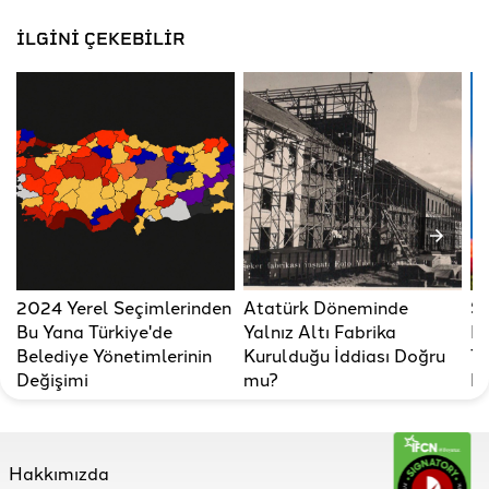
İLGİNİ ÇEKEBİLİR
2024 Yerel Seçimlerinden
Atatürk Döneminde
Se
Bu Yana Türkiye'de
Yalnız Altı Fabrika
Ba
Belediye Yönetimlerinin
Kurulduğu İddiası Doğru
Ta
Değişimi
mu?
Me
m
Hakkımızda