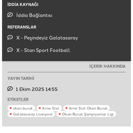
İDDİA KAYNAĞI
İddia Bağlantısı
REFERANSLAR
X - Peşindeyiz Galatasaray
X - Stan Sport Football
İÇERİK HAKKINDA
YAYIN TARİHİ
1 Ekim 2025 14:55
ETİKETLER
okan buruk
Arne Slot
Arne Slot Okan Buruk
Galatasaray Liverpool
Okan Buruk Şampiyonlar Ligi