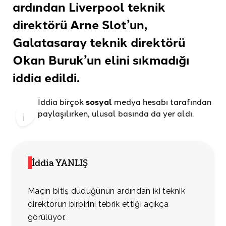
ardından Liverpool teknik
direktörü Arne Slot’un,
Galatasaray teknik direktörü
Okan Buruk’un elini sıkmadığı
iddia edildi.
İddia birçok
sosyal
medya hesabı
tarafından
paylaşılırken,
ulusal
basında da
yer aldı.
İddia YANLIŞ
Maçın bitiş düdüğünün ardından iki teknik
direktörün birbirini tebrik ettiği açıkça
görülüyor.