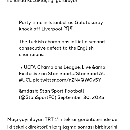
sonunda kucaklaştığı görülüyor.
Party time in Istanbul as Galatasaray
knock off Liverpool 🇹🇷
The Turkish champions inflict a second-
consecutive defeat to the English
champions.
↳ UEFA Champions League. Live &amp;
Exclusive on Stan Sport.
#StanSportAU
#UCL
pic.twitter.com/nZNvQW0v5Y
&mdash; Stan Sport Football
(@StanSportFC)
September 30, 2025
Maçı yayınlayan TRT 1’in tekrar görüntülerinde de
iki teknik direktörün karşılaşma sonrası birbirlerini