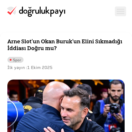
Arne Slot’un Okan Buruk’un Elini Sıkmadığı
İddiası Doğru mu?
Spor
İlk yayın :
1 Ekim 2025