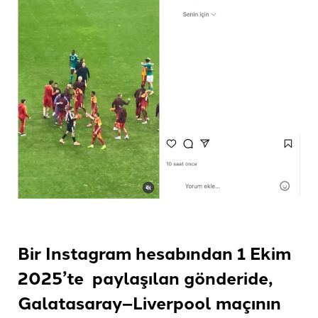
Bir Instagram hesabından 1 Ekim
2025’te paylaşılan gönderide,
Galatasaray–Liverpool maçının