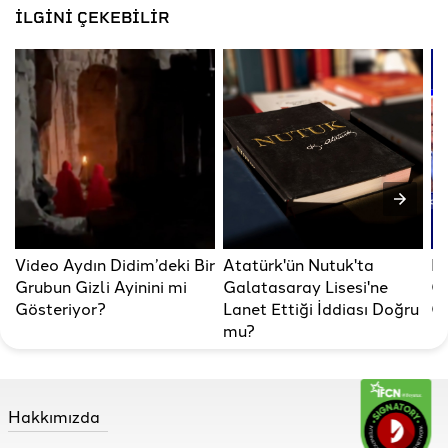
İLGİNİ ÇEKEBİLİR
Video Aydın Didim’deki Bir
Atatürk'ün Nutuk'ta
Di
Grubun Gizli Ayinini mi
Galatasaray Lisesi'ne
Co
Gösteriyor?
Lanet Ettiği İddiası Doğru
G
mu?
Hakkımızda