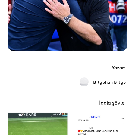
Yazar:
Bilgehan Bilge
İddia şöyle;