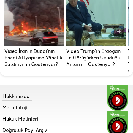
Video İran’ın Dubai’nin
Video Trump’ın Erdoğan
Vi
Enerji Altyapısına Yönelik
ile Görüşürken Uyuduğu
H
Saldırıyı mı Gösteriyor?
Anları mı Gösteriyor?
Ya
Gö
Hakkımızda
Metodoloji
Hukuk Metinleri
Doğruluk Payı Arşiv