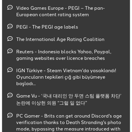
Video Games Europe - PEGI – The pan-
European content rating system
PEGI - The PEGI age labels
The International Age Rating Coalition
Reuters - Indonesia blocks Yahoo, Paypal,
gaming websites over licence breaches
IGN Türkiye - Steam Vietnam'da yasaklandı!
Oyuncuların tepkileri çığ gibi büyümeye
başladı...
Game Vu - ‘국내 대리인 안 두면 스팀 플랫폼 차단’
논란에 이상헌 의원 “그럴 일 없다”
PC Gamer - Brits can get around Discord's age
verification thanks to Death Stranding's photo
mode, bypassing the measure introduced with