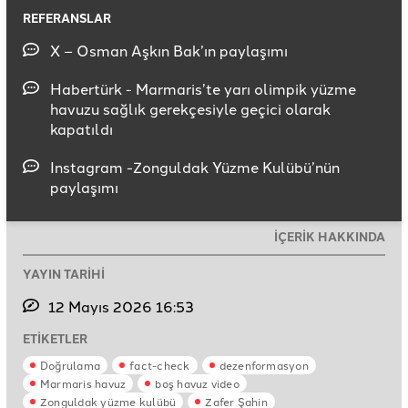
REFERANSLAR
X – Osman Aşkın Bak’ın paylaşımı
Habertürk - Marmaris’te yarı olimpik yüzme
havuzu sağlık gerekçesiyle geçici olarak
kapatıldı
Instagram -Zonguldak Yüzme Kulübü’nün
paylaşımı
İÇERİK HAKKINDA
YAYIN TARİHİ
12 Mayıs 2026 16:53
ETİKETLER
Doğrulama
fact-check
dezenformasyon
Marmaris havuz
boş havuz video
Zonguldak yüzme kulübü
Zafer Şahin