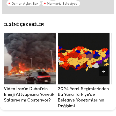
Osman Aşkın Bak
Marmaris Belediyesi
İLGİNİ ÇEKEBİLİR
Video İran’ın Dubai’nin
2024 Yerel Seçimlerinden
Er
Enerji Altyapısına Yönelik
Bu Yana Türkiye'de
Ç.
Saldırıyı mı Gösteriyor?
Belediye Yönetimlerinin
İm
Değişimi
İt