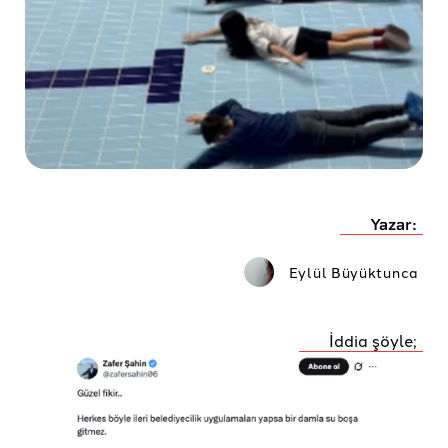
Yazar:
Eylül Büyüktunca
İddia şöyle;