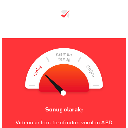
Sonuç olarak;
Videonun İran tarafından vurulan ABD