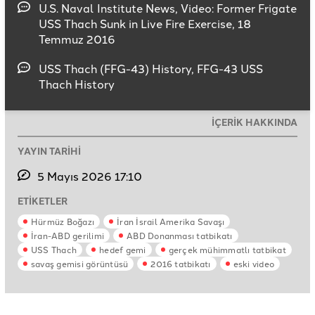
U.S. Naval Institute News, Video: Former Frigate
USS Thach Sunk in Live Fire Exercise, 18
Temmuz 2016
USS Thach (FFG-43) History, FFG-43 USS
Thach History
İÇERİK HAKKINDA
YAYIN TARİHİ
5 Mayıs 2026 17:10
ETİKETLER
Hürmüz Boğazı
İran İsrail Amerika Savaşı
İran-ABD gerilimi
ABD Donanması tatbikatı
USS Thach
hedef gemi
gerçek mühimmatlı tatbikat
savaş gemisi görüntüsü
2016 tatbikatı
eski video