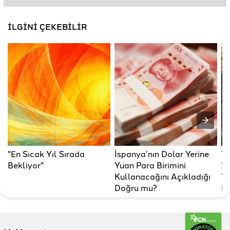
İLGİNİ ÇEKEBİLİR
"En Sıcak Yıl Sırada
İspanya’nın Dolar Yerine
Tü
Bekliyor"
Yuan Para Birimini
7’
Kullanacağını Açıkladığı
Ye
Doğru mu?
D