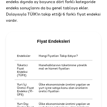
endeks dışında ay boyunca dört farklı kategoride
endeks sonuçlarını da bu genel tabloya ekler.
Dolayısıyla TÜİK'in takip ettiği 6 farklı fiyat endeksi
vardır.
Fiyat Endeksleri
Endeksler
Hangi Fiyatları Takip Ediyor?
Tüketici
Hanehalklarının tüketimine yönelik
Fiyat
mal ve hizmet fiyatları
Endeksi
(TÜFE)
Yurt İçi
Ülke ekonomisinde üretimi yapılan ve
Üretici Fiyat
yurt içine satışa konu olan ürünlerin
Endeksi (Yİ-
üretici fiyatları
ÜFE)
Yurt Dışı
Ülke ekonomisinde üretimi yapılan ve
Üretici Fiyat
yurt dışına satışa konu olan ürünlerin