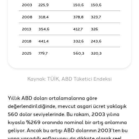
2003
225,9
150,6
150,6
2008
318,4
378,8
323,7
2013
354,6
412,7
326
2018
441,4
332,6
243,6
2025
779,7
560,3
320,3
Kaynak: TÜİK, ABD Tüketici Endeksi
Yıllık ABD doları ortalamalarına göre
değerlendirildiğinde, mevcut asgari ücret yaklaşık
560 dolar seviyelerinde. Bu rakam, 2003 yılına
kıyasla %269 oranında nominal bir artış anlamına
geliyor. Ancak bu artışı ABD dolarının 2003’ten bu
yana yaşadığı enflasyonu da dikkate alarak reel