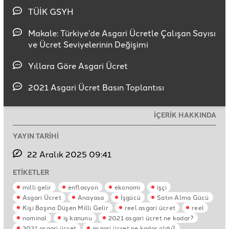
TÜİK GSYH
Makale: Türkiye’de Asgari Ücretle Çalışan Sayısı
ve Ücret Seviyelerinin Değişimi
Yıllara Göre Asgari Ücret
2021 Asgari Ücret Basın Toplantısı
İÇERİK HAKKINDA
YAYIN TARİHİ
22 Aralık 2025 09:41
ETİKETLER
milli gelir
enflasyon
ekonomi
işçi
Asgari Ücret
Anayasa
İşgücü
Satın Alma Gücü
Kişi Başına Düşen Milli Gelir
reel asgari ücret
reel
nominal
iş kanunu
2021 asgari ücret ne kadar?
2021 asgari ücret
asgari ücret ne kadar oldu?