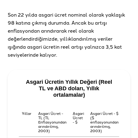
Son 22 yılda asgari ücret nominal olarak yaklaşık
98 katına çıkmış durumda. Ancak bu artışı
enflasyondan arındırarak reel olarak
değerlendirdiğimizde, yıllıklandırılmış veriler
ışığında asgari ücretin reel artışı yalnızca 3,5 kat
seviyelerinde kalıyor.
Asgari Ücretin Yıllık Değeri (Reel
TL ve ABD doları, Yıllık
ortalamalar)
Yıllar
Asgari Ücret -
Asgari
Asgari Ücret - $
TL (TL
Ücret
($
Enflasyonundan
- $
enflasyonundan
arındırılmış,
arındırılmış,
2003)
2003)