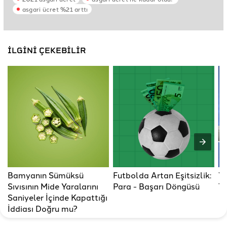
asgari ücret %21 arttı
İLGİNİ ÇEKEBİLİR
Bamyanın Sümüksü
Futbolda Artan Eşitsizlik:
Ye
Sıvısının Mide Yaralarını
Para - Başarı Döngüsü
Ta
Saniyeler İçinde Kapattığı
İddiası Doğru mu?