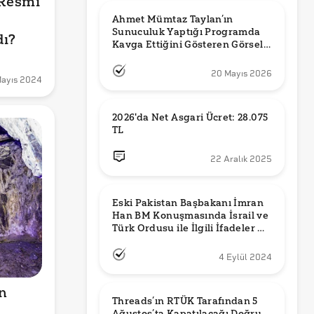
Resmi 
Ahmet Mümtaz Taylan’ın 
Sunuculuk Yaptığı Programda 
dı?
Kavga Ettiğini Gösteren Görsel 
Orijinal mi?
20 Mayıs 2026
Mayıs 2024
2026'da Net Asgari Ücret: 28.075 
TL
22 Aralık 2025
Eski Pakistan Başbakanı İmran 
Han BM Konuşmasında İsrail ve 
Türk Ordusu ile İlgili İfadeler mi 
Kullandı?
4 Eylül 2024
n 
Threads’ın RTÜK Tarafından 5 
Ağustos’ta Kapatılacağı Doğru 