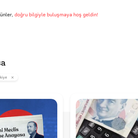
günler
,
doğru bilgiyle buluşmaya hoş geldin!
sa
kiye