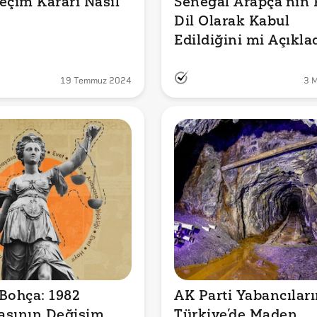
eçim Kararı Nasıl 
Senegal Arapça'nın 
Dil Olarak Kabul 
Edildiğini mi Açıkla
19 Temmuz 2024
3 
Bohça: 1982 
AK Parti Yabancıları
sının Değişim 
Türkiye’de Maden 