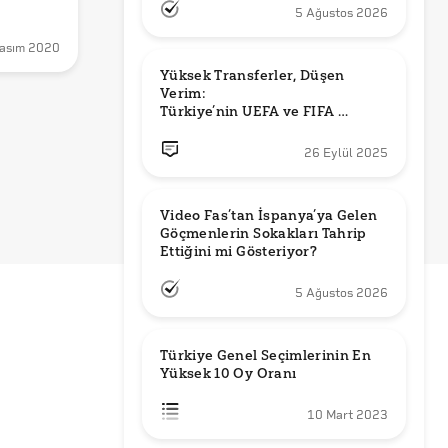
rine 
5 Ağustos 2026
u mu?
asım 2020
Yüksek Transferler, Düşen 
Verim: 

Türkiye’nin UEFA ve FIFA 
Sıralamalarındaki Yeri
26 Eylül 2025
Video Fas’tan İspanya’ya Gelen 
Göçmenlerin Sokakları Tahrip 
Ettiğini mi Gösteriyor?
5 Ağustos 2026
Türkiye Genel Seçimlerinin En 
Yüksek 10 Oy Oranı
10 Mart 2023