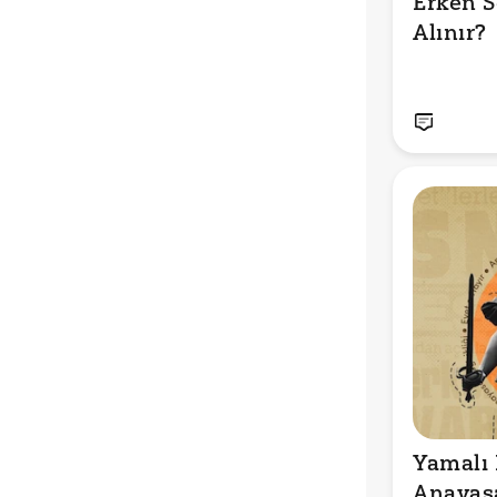
Erken S
Alınır?
Yamalı 
Anayasa