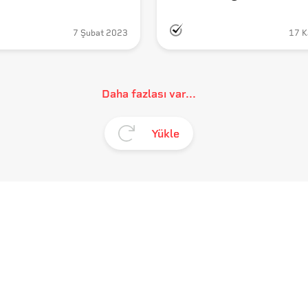
Anayasanın Maddele
Yönelik İddia Doğr
7 Şubat 2023
17 K
Daha fazlası var...
Yükle