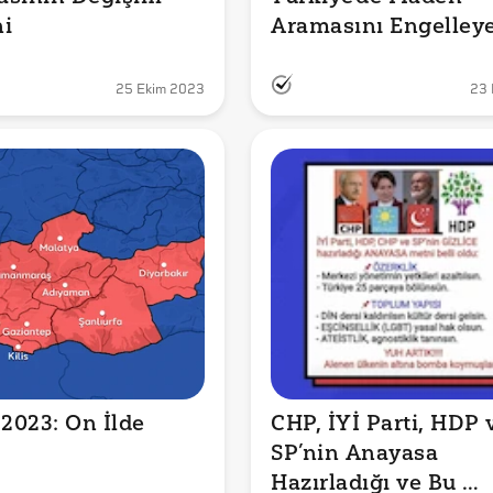
ni
Aramasını Engelleye
Kanunu Kaldırdı mı
25 Ekim 2023
23 
2023: On İlde 
CHP, İYİ Parti, HDP v
SP’nin Anayasa 
Hazırladığı ve Bu 