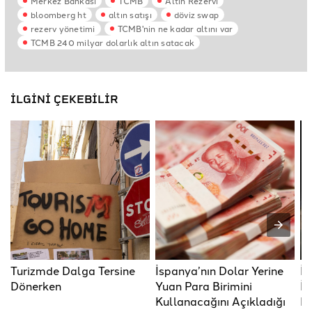
Merkez Bankası
TCMB
Altın Rezervi
bloomberg ht
altın satışı
döviz swap
rezerv yönetimi
TCMB'nin ne kadar altını var
TCMB 240 milyar dolarlık altın satacak
İLGİNİ ÇEKEBİLİR
Turizmde Dalga Tersine
İspanya’nın Dolar Yerine
İk
Dönerken
Yuan Para Birimini
İn
Kullanacağını Açıkladığı
Bu