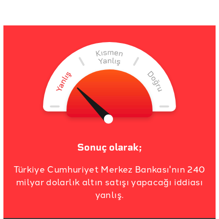
Sonuç olarak;
Türkiye Cumhuriyet Merkez Bankası'nın 240
milyar dolarlık altın satışı yapacağı iddiası
yanlış.