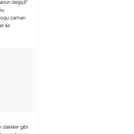
anun değişti”
 bu
 çoğu zaman
r ile
 daireler gibi