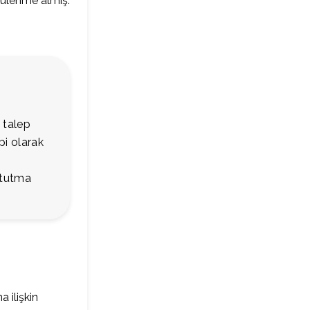
tülenme almış.
 talep
pi olarak
 tutma
 ilişkin