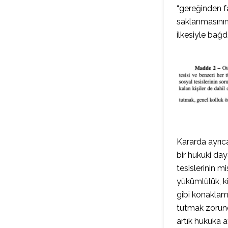
“gereğinden fa
saklanmasının,
ilkesiyle bağd
Kararda ayrıc
bir hukuki da
tesislerinin m
yükümlülük, ki
gibi konaklama
tutmak zorund
artık hukuka a