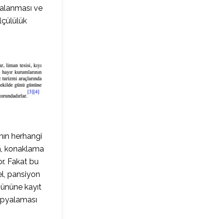
pyalanması ve
lçülülük
nın herhangi
da, konaklama
or. Fakat bu
el, pansiyon
 gününe kayıt
kopyalaması