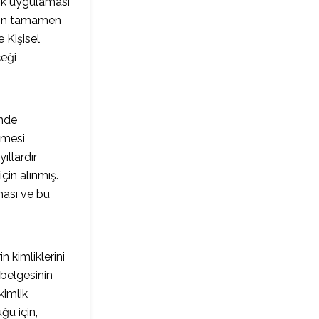
lik uygulaması
inin tamamen
 Kişisel
çeği
ünde
lmesi
ıllardır
çin alınmış.
ması ve bu
 kimliklerini
 belgesinin
kimlik
ğu için,