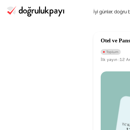
İyi günler, doğru
Otel ve Pan
Toplum
İlk yayın :
12 A