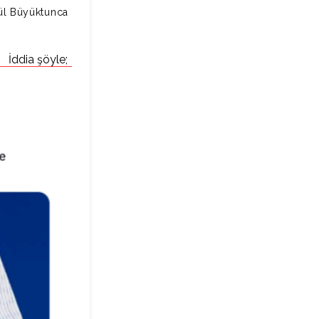
ül Büyüktunca
İddia şöyle;