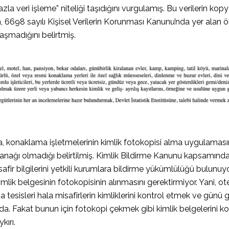
zla veri işleme” niteliği taşıdığını vurgulamış. Bu verilerin ko
 6698 sayılı Kişisel Verilerin Korunması Kanunu’nda yer alan ö
aşmadığını belirtmiş.
a, konaklama işletmelerinin kimlik fotokopisi alma uygulaması
yanağı olmadığı belirtilmiş. Kimlik Bildirme Kanunu kapsamın
isafir bilgilerini yetkili kurumlara bildirme yükümlülüğü bulunuy
mlik belgesinin fotokopisinin alınmasını gerektirmiyor. Yani, ot
 tesisleri hala misafirlerin kimliklerini kontrol etmek ve günü
a. Fakat bunun için fotokopi çekmek gibi kimlik belgelerini 
ykırı.