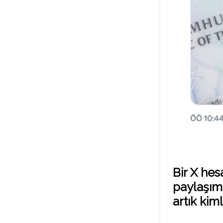
Bir X hes
paylaşımd
artık ki