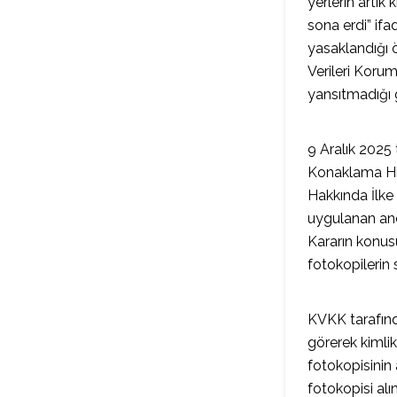
yerlerin artık
sona erdi” if
yasaklandığı 
Verileri Koru
yansıtmadığı 
9 Aralık 2025
Konaklama Hiz
Hakkında İlke 
uygulanan anc
Kararın konus
fotokopilerin 
KVKK tarafında
görerek kimlik
fotokopisinin 
fotokopisi alı