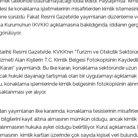
 kimlik talebinde bulunamayacağı iddia edildi. Paylaşımda “kim
adesi ile konaklama işletmelerinin misafirlerden kimlik istemes
öne sürüldü. Fakat Resmî Gazete’de yayımlanan düzenleme ve
ma Kurumu’nun (KVKK) açıklamasına bakıldığında, iddianın ger
görülüyor.
 tarihli Resmî Gazete’de, KVKK’nın “Turizm ve Otelcilik Sektör
meti Alan Kişilerin T.C. Kimlik Belgesi Fotokopisinin Kaydedi
Kararı” yayımlandı. Bu ilke kararı, konaklama sektöründe uzun y
ak hukuki dayanağı tartışmalı olan bir uygulamayı açıklamak i
u, konaklama işlemlerinde kimlik belgesinin fotokopisinin alın
saklanması yer alıyor.
n yayımlanan ilke kararında, konaklama tesislerinin misafirlerin
 bilgilerini kayıt altına almasının mümkün olduğu, ancak kimlik
alınmasının hukuka aykırı olduğu belirtiliyor. Kurul açıklamada, 
nmasının kimlik kartları üzerinde çok sayıda kişisel veri bulundu