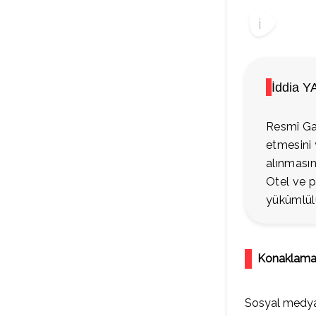
İddia Y
Resmî Gaz
etmesini 
alınmasın
Otel ve p
yükümlül
Konaklamad
Sosyal medya p