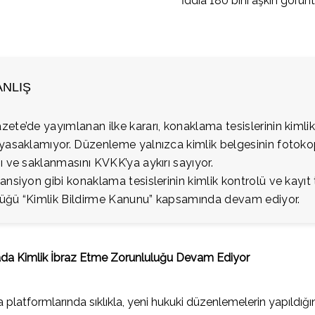
İddia 180 bini aşkın görün
ANLIŞ
ete’de yayımlanan ilke kararı, konaklama tesislerinin kimlik
yasaklamıyor. Düzenleme yalnızca kimlik belgesinin fotoko
ı ve saklanmasını KVKK’ya aykırı sayıyor.
ansiyon gibi konaklama tesislerinin kimlik kontrolü ve kayıt
üğü “Kimlik Bildirme Kanunu” kapsamında devam ediyor.
a Kimlik İbraz Etme Zorunluluğu Devam Ediyor
latformlarında sıklıkla, yeni hukuki düzenlemelerin yapıldığına