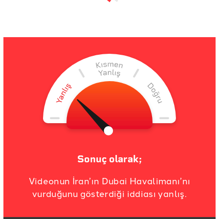
Sonuç olarak;
Videonun İran’ın Dubai Havalimanı’nı
vurduğunu gösterdiği iddiası yanlış.