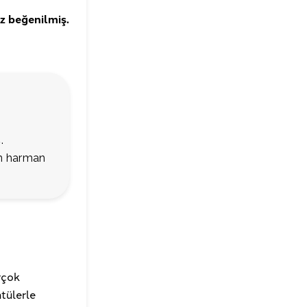
z beğenilmiş.
.
en harman
rçok
ntülerle