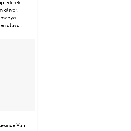
tap ederek
m alıyor.
al medya
en oluyor.
lçesinde Van