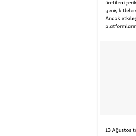
üretilen içer
geniş kitlele
Ancak etkileş
platformların
13 Ağustos’ta