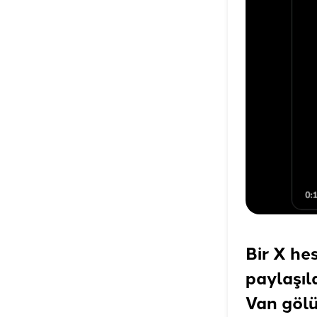
Bir X he
paylaşıl
Van gölü