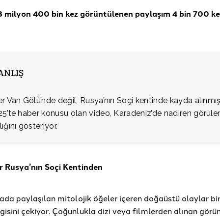
3 milyon 400 bin kez görüntülenen paylaşım 4 bin 700 ke
YANLIŞ
r Van Gölü’nde değil, Rusya’nın Soçi kentinde kayda alınmış
25’te haber konusu olan video, Karadeniz’de nadiren görül
ığını gösteriyor.
r Rusya’nın Soçi Kentinden
da paylaşılan mitolojik öğeler içeren doğaüstü olaylar bi
ilgisini çekiyor. Çoğunlukla dizi veya filmlerden alınan görü