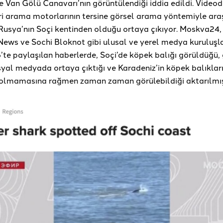
e Van Gölü Canavarı’nın görüntülendiği iddia edildi. Video
ri arama motorlarının tersine görsel arama yöntemiyle araş
Rusya’nın Soçi kentinden olduğu ortaya çıkıyor. Moskva24,
News ve Sochi Bloknot gibi ulusal ve yerel medya kuruluşla
te paylaşılan haberlerde, Soçi’de köpek balığı görüldüğü, 
syal medyada ortaya çıktığı ve Karadeniz’in köpek balıklar
olmamasına rağmen zaman zaman görülebildiği aktarılmı