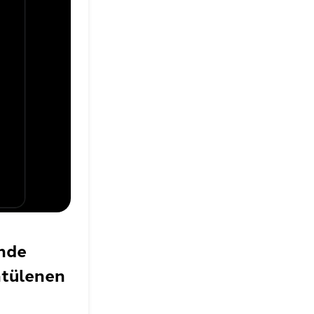
inde
ntülenen