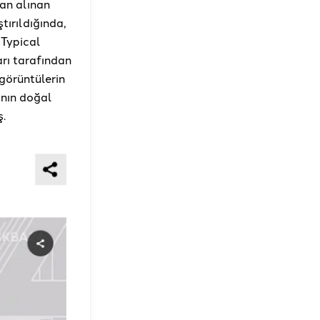
dan alınan
tırıldığında,
 Typical
rı tarafından
görüntülerin
ının doğal
ş.