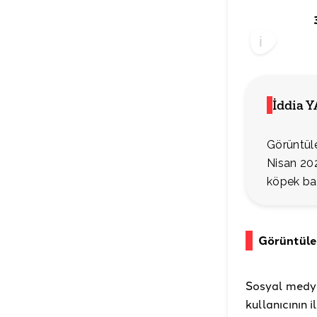
İddia 
Görüntüle
Nisan 20
köpek bal
Görüntüle
Sosyal medya
kullanıcının 