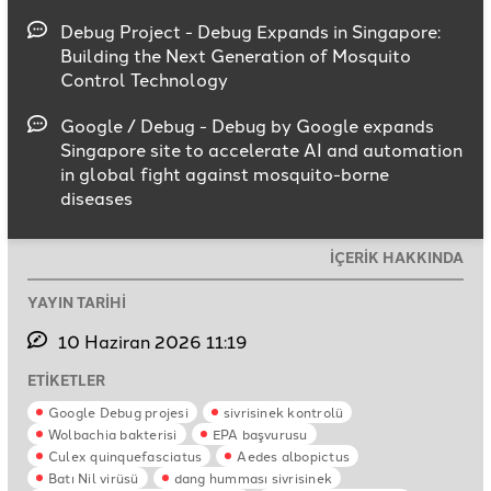
Debug Project - Debug Expands in Singapore:
Building the Next Generation of Mosquito
Control Technology
Google / Debug - Debug by Google expands
Singapore site to accelerate AI and automation
in global fight against mosquito-borne
diseases
İÇERİK HAKKINDA
YAYIN TARİHİ
10 Haziran 2026 11:19
ETİKETLER
Google Debug projesi
sivrisinek kontrolü
Wolbachia bakterisi
EPA başvurusu
Culex quinquefasciatus
Aedes albopictus
Batı Nil virüsü
dang humması sivrisinek