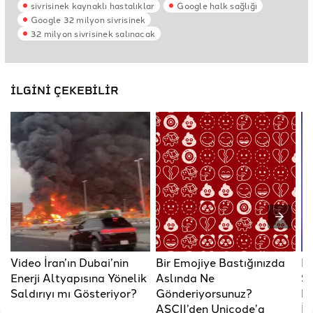
sivrisinek kaynaklı hastalıklar
Google halk sağlığı
Google 32 milyon sivrisinek
32 milyon sivrisinek salınacak
İLGİNİ ÇEKEBİLİR
Video İran’ın Dubai’nin
Bir Emojiye Bastığınızda
Fo
Enerji Altyapısına Yönelik
Aslında Ne
Şa
Saldırıyı mı Gösteriyor?
Gönderiyorsunuz?
Me
ASCII’den Unicode’a
İs