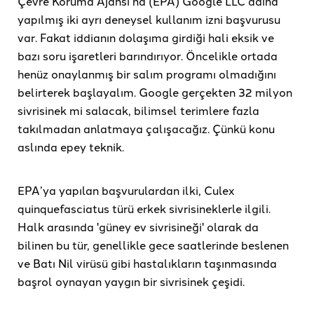
Çevre Koruma Ajansı’na (EPA) Google LLC adına
yapılmış iki ayrı deneysel kullanım izni başvurusu
var. Fakat iddianın dolaşıma girdiği hali eksik ve
bazı soru işaretleri barındırıyor. Öncelikle ortada
henüz onaylanmış bir salım programı olmadığını
belirterek başlayalım. Google gerçekten 32 milyon
sivrisinek mi salacak, bilimsel terimlere fazla
takılmadan anlatmaya çalışacağız. Çünkü konu
aslında epey teknik.
EPA’ya yapılan başvurulardan ilki, Culex
quinquefasciatus türü erkek sivrisineklerle ilgili.
Halk arasında 'güney ev sivrisineği' olarak da
bilinen bu tür, genellikle gece saatlerinde beslenen
ve Batı Nil virüsü gibi hastalıkların taşınmasında
başrol oynayan yaygın bir sivrisinek çeşidi.