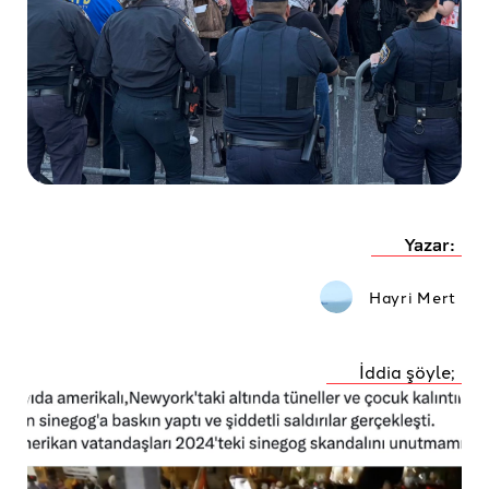
Yazar:
Hayri Mert
İddia şöyle;