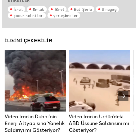
ETİKETLER
İsrail
Emlak
Tünel
Batı Şeria
Sinagog
çocuk kalıntıları
yerleşimciler
İLGİNİ ÇEKEBİLİR
Video İran’ın Dubai’nin
Video İran’ın Ürdün’deki
Vi
Enerji Altyapısına Yönelik
ABD Üssüne Saldırısını mı
Li
Saldırıyı mı Gösteriyor?
Gösteriyor?
mı