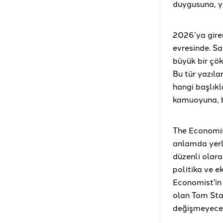
duygusuna, y
2026’ya gire
evresinde. S
büyük bir çö
Bu tür yazıl
hangi başlık
kamuoyuna, be
The Economis
anlamda yerl
düzenli olara
politika ve e
Economist'in 
olan Tom Sta
değişmeyece