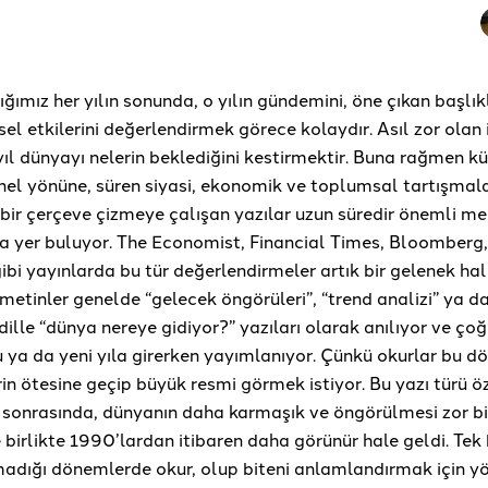
ığımız her yılın sonunda, o yılın gündemini, öne çıkan başlıkl
sel etkilerini değerlendirmek görece kolaydır. Asıl zor olan 
l dünyayı nelerin beklediğini kestirmektir. Buna rağmen kü
el yönüne, süren siyasi, ekonomik ve toplumsal tartışmal
r bir çerçeve çizmeye çalışan yazılar uzun süredir önemli m
da yer buluyor. The Economist, Financial Times, Bloomberg
ibi yayınlarda bu tür değerlendirmeler artık bir gelenek ha
etinler genelde “gelecek öngörüleri”, “trend analizi” ya d
 dille “dünya nereye gidiyor?” yazıları olarak anılıyor ve çoğ
 ya da yeni yıla girerken yayımlanıyor. Çünkü okurlar bu 
rin ötesine geçip büyük resmi görmek istiyor. Bu yazı türü öz
sonrasında, dünyanın daha karmaşık ve öngörülmesi zor bi
birlikte 1990’lardan itibaren daha görünür hale geldi. Tek 
madığı dönemlerde okur, olup biteni anlamlandırmak için y