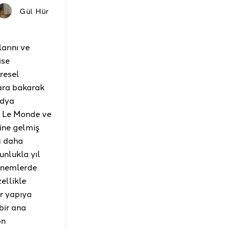
Gül Hür
arını ve
ise
resel
ara bakarak
edya
, Le Monde ve
line gelmiş
a daha
unlukla yıl
dönemlerde
ellikle
r yapıya
bir ana
ön