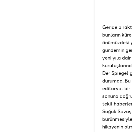
Geride bırakt
bunların küre
önümüzdeki yı
gündemin gen
yeni yıla dai
kuruluşların
Der Spiegel g
durumda. Bu m
editoryal bir
sonuna doğru
tekil haberle
Soğuk Savaş 
bürünmesiyle 
hikayenin ol