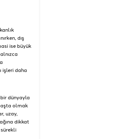
kanlık
nırken, dış
masi ise büyük
yalnızca
ma
 işleri daha
i bir dünyayla
 başta olmak
r, uzay,
cağına dikkat
 sürekli