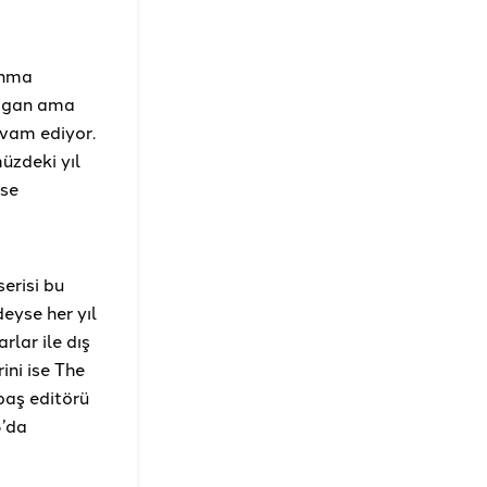
anma
ılgan ama
evam ediyor.
üzdeki yıl
ise
erisi bu
eyse her yıl
rlar ile dış
ini ise The
baş editörü
6’da