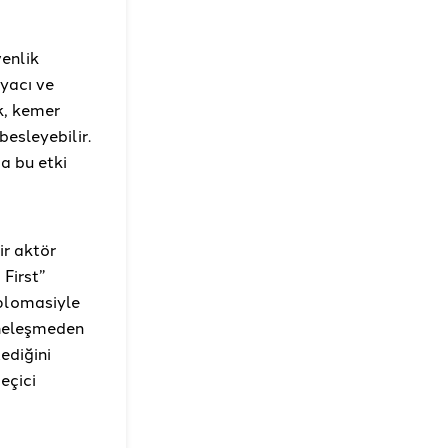
enlik
yacı ve
k, kemer
besleyebilir.
a bu etki
ir aktör
First”
iplomasiyle
pheleşmeden
tediğini
eçici