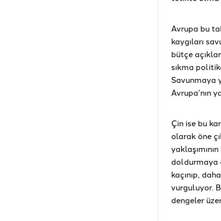
Avrupa bu ta
kaygıları sa
bütçe açıklar
sıkma politika
Savunmaya ya
Avrupa’nın y
Çin ise bu ka
olarak öne ç
yaklaşımının 
doldurmaya ça
kaçınıp, daha 
vurguluyor. B
dengeler üzer