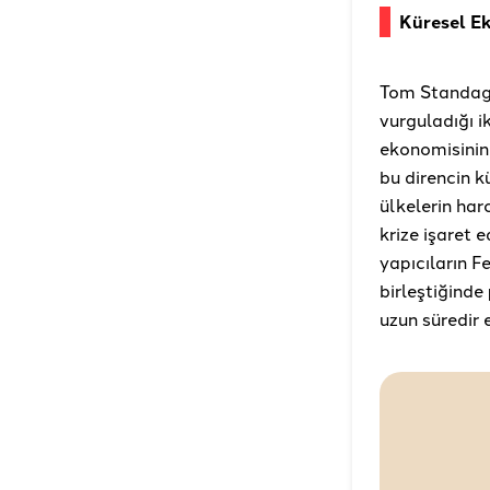
Küresel E
Tom Standage
vurguladığı i
ekonomisinin
bu direncin 
ülkelerin har
krize işaret 
yapıcıların F
birleştiğinde
uzun süredir 