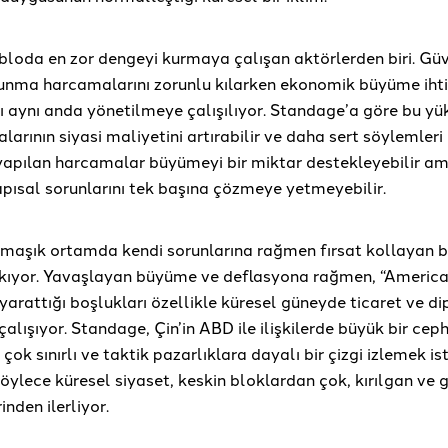
bloda en zor dengeyi kurmaya çalışan aktörlerden biri. Güv
vunma harcamalarını zorunlu kılarken ekonomik büyüme ihti
ı aynı anda yönetilmeye çalışılıyor. Standage’a göre bu yü
larının siyasi maliyetini artırabilir ve daha sert söylemleri 
pılan harcamalar büyümeyi bir miktar destekleyebilir am
apısal sorunlarını tek başına çözmeye yetmeyebilir.
rmaşık ortamda kendi sorunlarına rağmen fırsat kollayan b
ıkıyor. Yavaşlayan büyüme ve deflasyona rağmen, “America 
yarattığı boşlukları özellikle küresel güneyde ticaret ve d
lışıyor. Standage, Çin’in ABD ile ilişkilerde büyük bir ce
çok sınırlı ve taktik pazarlıklara dayalı bir çizgi izlemek is
öylece küresel siyaset, keskin bloklardan çok, kırılgan ve g
inden ilerliyor.