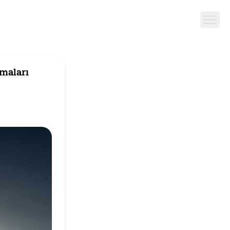
şmaları