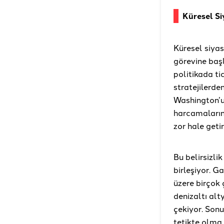
Küresel Si
Küresel siya
görevine başl
politikada ti
stratejilerde
Washington’u
harcamalarını
zor hale getir
Bu belirsizlik
birleşiyor. G
üzere birçok 
denizaltı alt
çekiyor. Sonu
tetikte olma 