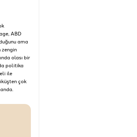
ok
ndage, ABD
olduğunu ama
n zengin
ında olası bir
da politika
li ile
çöküşten çok
landa.