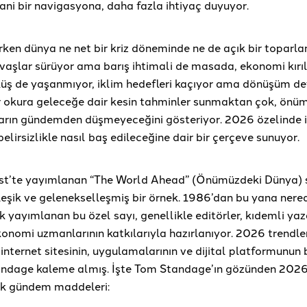
ani bir navigasyona, daha fazla ihtiyaç duyuyor.
rken dünya ne net bir kriz döneminde ne de açık bir toparl
avaşlar sürüyor ama barış ihtimali de masada, ekonomi kır
küş de yaşanmıyor, iklim hedefleri kaçıyor ama dönüşüm d
ar okura geleceğe dair kesin tahminler sunmaktan çok, önüm
ların gündemden düşmeyeceğini gösteriyor. 2026 özelinde 
lirsizlikle nasıl baş edileceğine dair bir çerçeve sunuyor.
t’te yayımlanan “The World Ahead” (Önümüzdeki Dünya) s
eşik ve gelenekselleşmiş bir örnek. 1986’dan bu yana nered
k yayımlanan bu özel sayı, genellikle editörler, kıdemli yaza
konomi uzmanlarının katkılarıyla hazırlanıyor. 2026 trendler
internet sitesinin, uygulamalarının ve dijital platformunun 
ndage kaleme almış. İşte Tom Standage’ın gözünden 202
k gündem maddeleri: