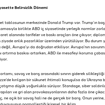
yasette Belirsizlik Dönemi
set tablosunun merkezinde Donald Trump var. Trump’ın baş
amasıyla birlikte ABD iç siyasetinde yerleşik normlar zorla
caret alanında tarifeler ve baskı araçları öne çıkıyor; diplo
n ziyade anlık pazarlıklar üzerinden yürütülüyor. Bu durum 
 değil, Avrupa’yı da doğrudan etkiliyor. Avrupa’nın savun
 artırma baskısı artarken, ABD ile mesafeyi koruma çabası
iyor.
 ortamı, savaş ve barış arasındaki sınırın giderek silikleştiğ
azze’de kırılgan bir sükunet ihtimali konuşulsa da Ukrayna
çatışma düşük yoğunlukla sürüyor. Standage, siber saldırıla
yapıları ve gri alan provokasyonlarının daha fazla öne çıka
ç, ne açık bir savaş hali ne de gerçek bir barış. Onun yerine,
duygusunun normalleştiği küresel bir iklim.