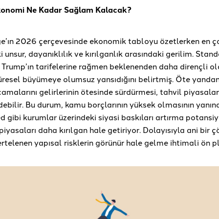
konomi Ne Kadar Sağlam Kalacak?
’ın 2026 çerçevesinde ekonomik tabloyu özetlerken en ç
ki unsur, dayanıklılık ve kırılganlık arasındaki gerilim. Sta
 Trump’ın tarifelerine rağmen beklenenden daha dirençli 
küresel büyümeye olumsuz yansıdığını belirtmiş. Öte yanda
camalarını gelirlerinin ötesinde sürdürmesi, tahvil piyasalar
edebilir. Bu durum, kamu borçlarının yüksek olmasının yanın
ed gibi kurumlar üzerindeki siyasi baskıları artırma potansiye
 piyasaları daha kırılgan hale getiriyor. Dolayısıyla ani bir 
ertelenen yapısal risklerin görünür hale gelme ihtimali ön p