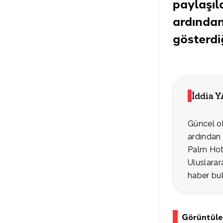
paylaşıl
ardından
gösterdi
İddia 
Güncel ol
ardından 
Palm Hote
Uluslarar
haber bu
Görüntüle