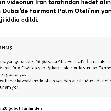
an videonun İran tarafından hedef alı
 Dubai’de Fairmont Palm Oteli’nin yan
ği
iddia edildi
.
YANLIŞ
mayan görüntüler, 28 Şubat’ta ABD ve İsrail’in İran’a saldırıs
İran’ın Orta Doğu’da yaptığı karşı saldırılarda vurulan Fairm
l’i gösteriyor.
ası haber kaynaklarında otelin yeniden vurulduğuna dair gün
lunamıyor.
r 28 Şubat Tarihinden