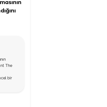
nmasının
dığını
ının
ont The
cel bir