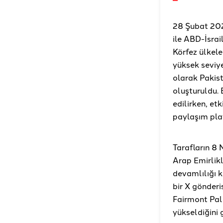
28 Şubat 2026
ile ABD-İsrai
Körfez ülkele
yüksek seviye
olarak Pakis
oluşturuldu.
edilirken, e
paylaşım pla
Tarafların 8
Arap Emirlikl
devamlılığı 
bir X gönder
Fairmont Pal
yükseldiğini 