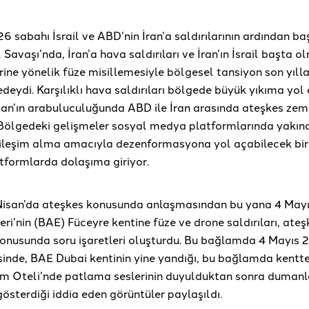
 sabahı İsrail ve ABD’nin İran’a saldırılarının ardından ba
l Savaşı’nda, İran’a hava saldırıları ve İran’ın İsrail başta 
rine yönelik füze misillemesiyle bölgesel tansiyon son yıll
deydi. Karşılıklı hava saldırıları bölgede büyük yıkıma yol
tan’ın arabuluculuğunda ABD ile İran arasında ateşkes zem
 Bölgedeki gelişmeler sosyal medya platformlarında yakın
tkileşim alma amacıyla dezenformasyona yol açabilecek bi
tformlarda dolaşıma giriyor.
 Nisan’da ateşkes konusunda anlaşmasından bu yana 4 Mayıs
eri’nin (BAE) Füceyre kentine füze ve drone saldırıları, ateş
konusunda soru işaretleri oluşturdu. Bu bağlamda 4 Mayıs 2
isinde, BAE Dubai kentinin yine yandığı, bu bağlamda kentt
m Oteli’nde patlama seslerinin duyulduktan sonra dumanl
gösterdiği iddia eden görüntüler paylaşıldı.