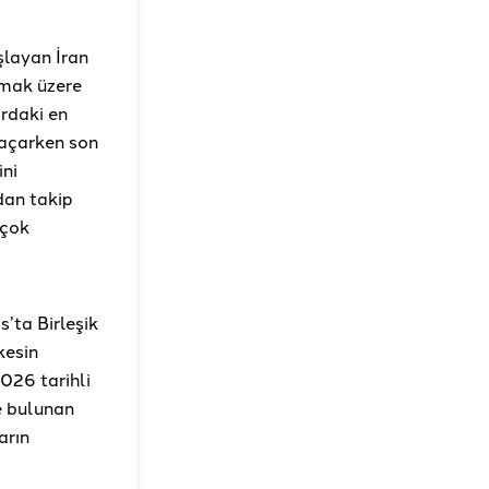
şlayan İran
olmak üzere
ardaki en
 açarken son
ini
dan takip
rçok
’ta Birleşik
kesin
026 tarihli
e bulunan
arın