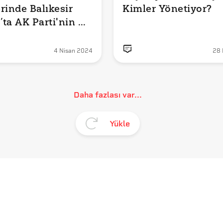
rinde Balıkesir 
Kimler Yönetiyor?
ta AK Parti'nin 
rı Sonrasında 
 Kazandığı 
4 Nisan 2024
28 
e Başkanlığının, 
eçtiği İddiası 
u?

Daha fazlası var...
Yükle