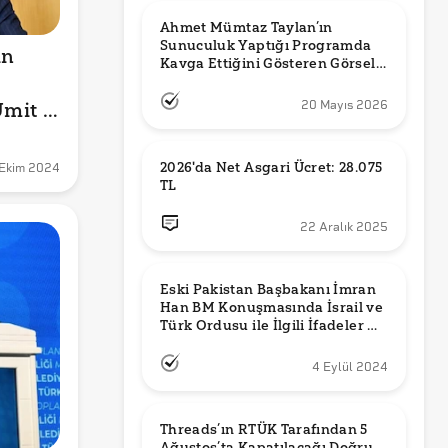
Ahmet Mümtaz Taylan’ın 
Sunuculuk Yaptığı Programda 
n 
Kavga Ettiğini Gösteren Görsel 
Orijinal mi?
mit 
20 Mayıs 2026
k 
Doğru 
2026'da Net Asgari Ücret: 28.075 
Ekim 2024
TL
22 Aralık 2025
Eski Pakistan Başbakanı İmran 
Han BM Konuşmasında İsrail ve 
Türk Ordusu ile İlgili İfadeler mi 
Kullandı?
4 Eylül 2024
Threads’ın RTÜK Tarafından 5 
Ağustos’ta Kapatılacağı Doğru 