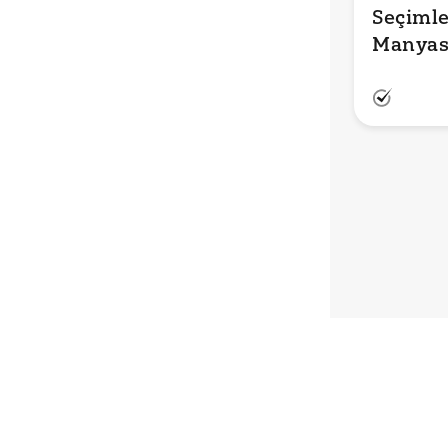
Seçimle
Manyas’
İtirazla
MHP’nin
Belediy
CHP’ye G
Doğru m