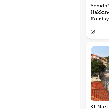
Yenidoğ
Hakkınd
Komisy
Önerisi
MHP Oyl
Reddedil
Doğru 
31 Mart 