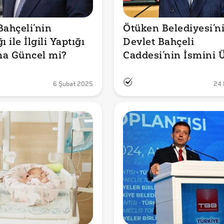
ahçeli’nin 
Ötüken Belediyesi’ni
ı ile İlgili Yaptığı 
Devlet Bahçeli 
ma Güncel mi?
Caddesi’nin İsmini Ü
Özdağ Caddesi Olara
Değiştirdiği İddiası 
6 Şubat 2025
24 
mu?