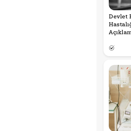
Devlet B
Hastalığ
Açıkla