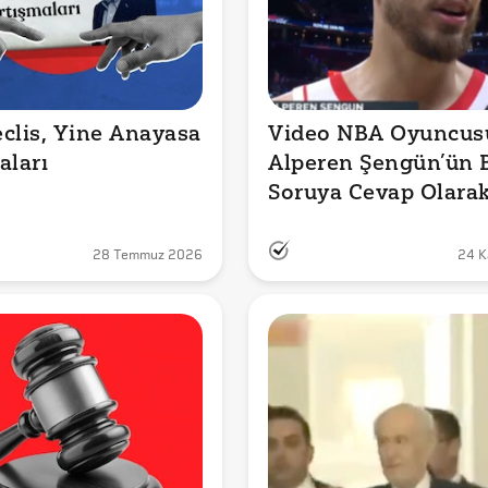
clis, Yine Anayasa 
Video NBA Oyuncusu
aları
Alperen Şengün’ün B
Soruya Cevap Olarak
Türk’üm Dediğini mi
Gösteriyor?
28 Temmuz 2026
24 K