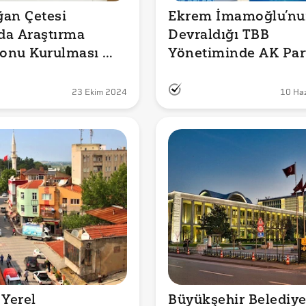
an Çetesi 
Ekrem İmamoğlu’nu
a Araştırma 
Devraldığı TBB 
onu Kurulması 
Yönetiminde AK Part
nin AK Parti ve 
MHP Dışındaki 
arıyla 
Partilerden Üye Var 
23 Ekim 2024
10 Ha
diği İddiası 
mıydı? 
mu?
Yerel 
Büyükşehir Belediyel