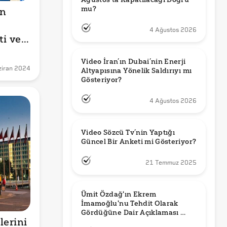
mu?
n 
4 Ağustos 2026
i ve 
Video İran’ın Dubai’nin Enerji 
ziran 2024
Altyapısına Yönelik Saldırıyı mı 
Gösteriyor?
4 Ağustos 2026
Video Sözcü Tv’nin Yaptığı 
Güncel Bir Anketi mi Gösteriyor?
21 Temmuz 2025
Ümit Özdağ'ın Ekrem 
İmamoğlu'nu Tehdit Olarak 
Gördüğüne Dair Açıklaması 
erini 
Güncel mi?