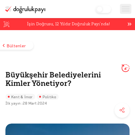
İşin Doğrusu,
12
Yıldır Doğruluk Payı’nda!
Bültenler
4'
Büyükşehir Belediyelerini
Kimler Yönetiyor?
Kent & İmar
Politika
İlk yayın :
28 Mart 2024