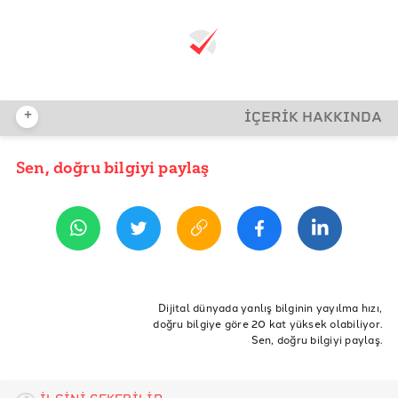
+
İÇERİK HAKKINDA
Sen, doğru bilgiyi paylaş
YAYIN TARİHİ
28 Mart 2024 14:22
ETİKETLER
CHP
ankara
mhp
Bursa
Diyarbakır
Denizli
Dijital dünyada yanlış bilginin yayılma hızı,
doğru bilgiye göre 20 kat yüksek olabiliyor.
Adana
İzmir
AK Parti
yerel seçimler
Aday
Sen, doğru bilgiyi paylaş.
İstanbul
Belediye
Kocaeli
Konya
Büyükşehir
İyi Parti
Ekrem İmamoğlu
Van
sakarya
trabzon
murat kurum
yrp
DEM
Manisa